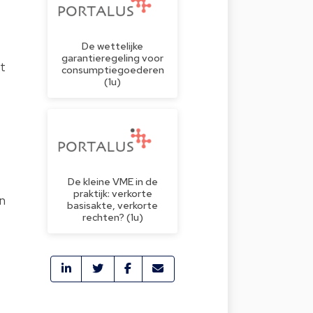
De wettelijke
garantieregeling voor
et
consumptiegoederen
(1u)
De kleine VME in de
praktijk: verkorte
in
basisakte, verkorte
rechten? (1u)