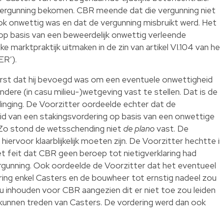
vergunning bekomen. CBR meende dat die vergunning niet
ok onwettig was en dat de vergunning misbruikt werd. Het
op basis van een beweerdelijk onwettig verleende
ke marktpraktijk uitmaken in de zin van artikel VI.104 van h
R’).
rst dat hij bevoegd was om een eventuele onwettigheid
andere (in casu milieu-)wetgeving vast te stellen. Dat is de
nging. De Voorzitter oordeelde echter dat de
d van een stakingsvordering op basis van een onwettige
 Zo stond de wetsschending niet
de plano
vast. De
hiervoor klaarblijkelijk moeten zijn. De Voorzitter hechtte 
t feit dat CBR geen beroep tot nietigverklaring had
rgunning. Ook oordeelde de Voorzitter dat het eventueel
ing enkel Casters en de bouwheer tot ernstig nadeel zou
u inhouden voor CBR aangezien dit er niet toe zou leiden
 kunnen treden van Casters. De vordering werd dan ook