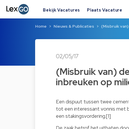
Bekijk Vacatures
Plaats Vacature
Home
Nieuws & Publicaties
(Misbruik van)
02/05/17
(Misbruik van) de
inbreuken op mil
Een dispuut tussen twee cement
tot een interessant vonnis met 
een stakingsvordering.[1]
De zaak betrof het uitbaten doo