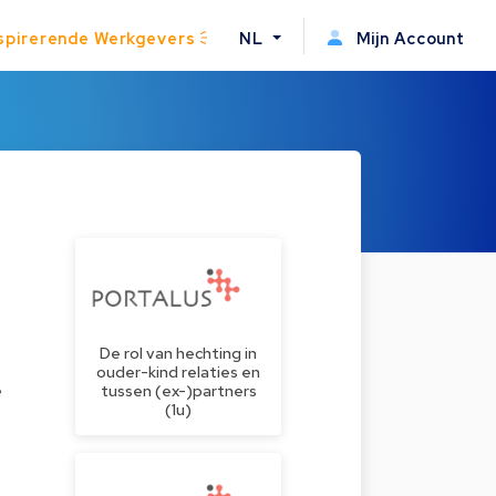
spirerende Werkgevers
NL
Mijn Account
De rol van hechting in
ouder-kind relaties en
e
tussen (ex-)partners
(1u)