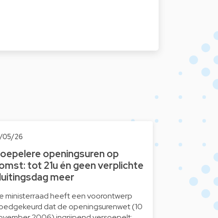
3/05/26
oepelere openingsuren op
omst: tot 21u én geen verplichte
luitingsdag meer
e ministerraad heeft een voorontwerp
oedgekeurd dat de openingsurenwet (10
ovember 2006) ingrijpend versoepelt: