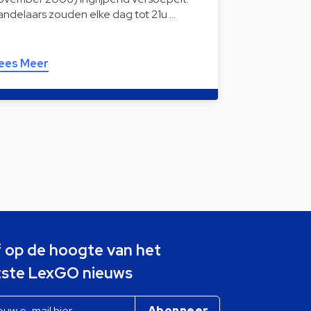
andelaars zouden elke dag tot 21u …
ees Meer
jf op de hoogte van het
tste LexGO nieuws