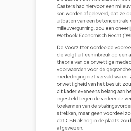
Casters had hiervoor een milieu
kon worden afgeleverd, dat ze o
uitbaten van een betoncentrale 
milieuvergunning, zou een oneerlij
Wetboek Economisch Recht (‘WE
De Voorzitter oordeelde vooree
die volgt uit een inbreuk op een 
theorie van de onwettige mededi
voorwaarden voor de gegrondhei
mededinging niet vervuld waren.
onwettigheid van het besluit zou 
dit kader eveneens belang aan he
ingesteld tegen de verleende ve
toekennen van de stakingsvorder
strekken, maar geen voordeel zo
dat CBR alsnog in de plaats zou
afgewezen.