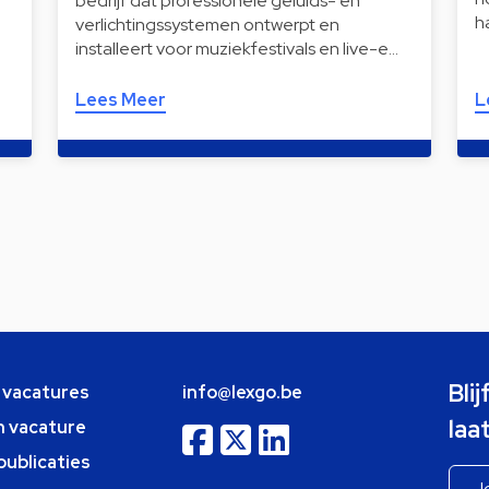
bedrijf dat professionele geluids- en
h
verlichtingssystemen ontwerpt en
installeert voor muziekfestivals en live-e…
Lees Meer
L
Bli
e vacatures
info@lexgo.be
laa
n vacature
publicaties