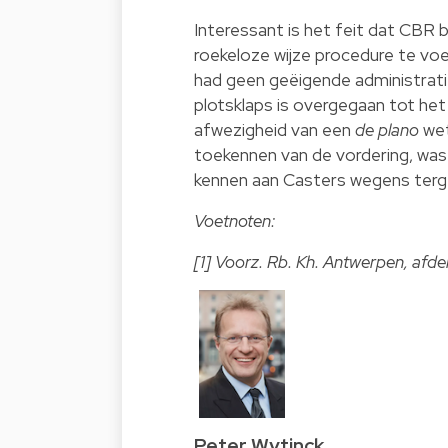
Interessant is het feit dat CBR
roekeloze wijze procedure te vo
had geen geëigende administratie
plotsklaps is overgegaan tot het
afwezigheid van een
de plano
wet
toekennen van de vordering, wa
kennen aan Casters wegens terg
Voetnoten:
[1] Voorz. Rb. Kh. Antwerpen, afde
Peter Wytinck