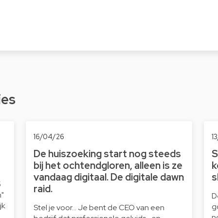
ies
16/04/26
1
De huiszoeking start nog steeds
S
bij het ochtendgloren, alleen is ze
k
vandaag digitaal. De digitale dawn
s
5
raid.
n"
D
jk
g
Stel je voor… Je bent de CEO van een
n