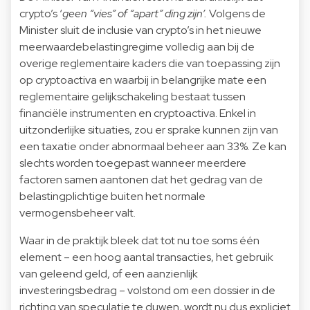
crypto’s ‘
geen “vies” of “apart” ding zijn’.
Volgens de
Minister sluit de inclusie van crypto’s in het nieuwe
meerwaardebelastingregime volledig aan bij de
overige reglementaire kaders die van toepassing zijn
op cryptoactiva en waarbij in belangrijke mate een
reglementaire gelijkschakeling bestaat tussen
financiële instrumenten en cryptoactiva. Enkel in
uitzonderlijke situaties, zou er sprake kunnen zijn van
een taxatie onder abnormaal beheer aan 33%. Ze kan
slechts worden toegepast wanneer meerdere
factoren samen aantonen dat het gedrag van de
belastingplichtige buiten het normale
vermogensbeheer valt.
Waar in de praktijk bleek dat tot nu toe soms één
element – een hoog aantal transacties, het gebruik
van geleend geld, of een aanzienlijk
investeringsbedrag – volstond om een dossier in de
richting van speculatie te duwen, wordt nu dus expliciet