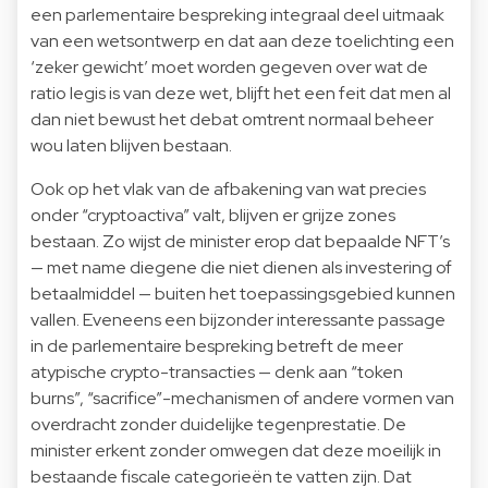
een parlementaire bespreking integraal deel uitmaak
van een wetsontwerp en dat aan deze toelichting een
‘zeker gewicht’ moet worden gegeven over wat de
ratio legis is van deze wet, blijft het een feit dat men al
dan niet bewust het debat omtrent normaal beheer
wou laten blijven bestaan.
Ook op het vlak van de afbakening van wat precies
onder “cryptoactiva” valt, blijven er grijze zones
bestaan. Zo wijst de minister erop dat bepaalde NFT’s
— met name diegene die niet dienen als investering of
betaalmiddel — buiten het toepassingsgebied kunnen
vallen. Eveneens een bijzonder interessante passage
in de parlementaire bespreking betreft de meer
atypische crypto-transacties — denk aan “token
burns”, “sacrifice”-mechanismen of andere vormen van
overdracht zonder duidelijke tegenprestatie. De
minister erkent zonder omwegen dat deze moeilijk in
bestaande fiscale categorieën te vatten zijn. Dat