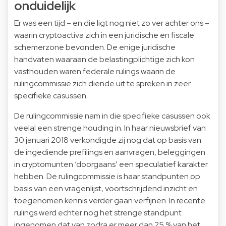
onduidelijk
Er was een tijd – en die ligt nog niet zo ver achter ons –
waarin cryptoactiva zich in een juridische en fiscale
schemerzone bevonden. De enige juridische
handvaten waaraan de belastingplichtige zich kon
vasthouden waren federale rulings waarin de
rulingcommissie zich diende uit te spreken in zeer
specifieke casussen.
De rulingcommissie nam in die specifieke casussen ook
veelal een strenge houding in. In haar nieuwsbrief van
30 januari 2018 verkondigde zij nog dat op basis van
de ingediende prefilings en aanvragen, beleggingen
in cryptomunten ‘doorgaans’ een speculatief karakter
hebben. De rulingcommissie is haar standpunten op
basis van een vragenlijst, voortschrijdend inzicht en
toegenomen kennis verder gaan verfijnen. In recente
rulings werd echter nog het strenge standpunt
ingenomen dat van zodra er meer dan 25 % van het