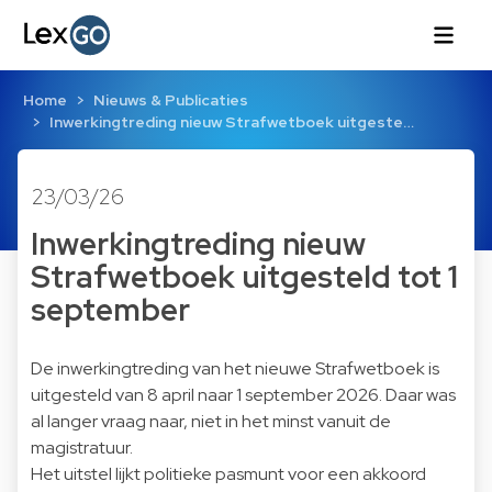
Home
Nieuws & Publicaties
In­wer­king­tre­ding nieuw Straf­wet­boek uitgeste…
23/03/26
In­wer­king­tre­ding nieuw
Straf­wet­boek uitgesteld tot 1
september
De inwerkingtreding van het nieuwe Strafwetboek is
uitgesteld van 8 april naar 1 september 2026. Daar was
al langer vraag naar, niet in het minst vanuit de
magistratuur.
Het uitstel lijkt politieke pasmunt voor een akkoord