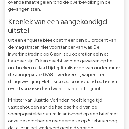
over de maatregelen rond de overbevolking in de
gevangenissen.
Kroniek van een aan­ge­kon­digd
uitstel
Uit een enquête bleek dat meer dan 80 procent van
de magistraten hier voorstander van was. De
inwerkingtreding op 8 april zou operationeel niet
haalbaar zijn. Er kan daarbij worden gewezen op het
ontbreken of laattijdig finaliseren van onder meer
de aangepaste GAS-, verkeers-, wapen- en
drugswetging
. Het
risico op procedurefouten en
rechtsonzekerheid
werd daardoor te groot.
Minister van Justitie Verlinden heeft lange tijd
vastgehouden aan de haalbaarheid van de
vooropgestelde datum. In antwoord op
een brief met
onze bezorgdheden
reageerde ze op 5 februari nog
dat alles in het werk werd gesteld voor de