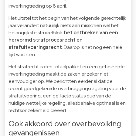
inwerkingtreding op 8 april.
Het uitstel tot het begin van het volgende gerechtelijk
jaar verandert natuurlijk niets aan misschien wel het
belangrijkste struikelblok:
het ontbreken van een
hervormd strafprocesrecht en
strafuitvoeringsrecht
. Daarop is het nog een hele
tijd wachten.
Het strafrecht is een totaalpakket en een gefaseerde
inwerkingtreding maakt de zaken er zeker niet
eenvoudiger op.
We berichtten eerder al dat de
recent goedgekeurde overbruggingsregeling voor de
strafuitvoering
, een de facto status quo van de
huidige wettelijke regeling, allesbehalve optimaal is en
rechtsonzekerheid creëert.
Ook akkoord over over­be­vol­king
ge­van­ge­nis­sen