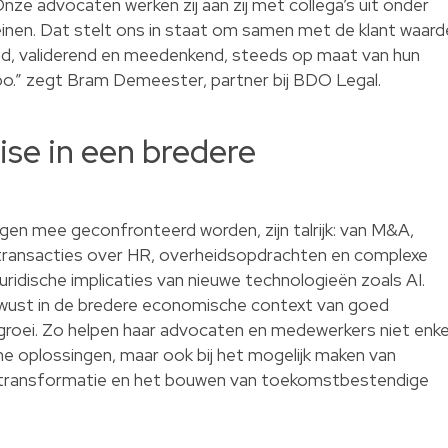
Onze advocaten werken zij aan zij met collega’s uit onder
einen. Dat stelt ons in staat om samen met de klant waard
rend, validerend en meedenkend, steeds op maat van hun
o.” zegt Bram Demeester, partner bij BDO Legal.
ise in een bredere
en mee geconfronteerd worden, zijn talrijk: van M&A,
transacties over HR, overheidsopdrachten en complexe
ridische implicaties van nieuwe technologieën zoals AI.
ewust in de bredere economische context van goed
oei. Zo helpen haar advocaten en medewerkers niet enke
sche oplossingen, maar ook bij het mogelijk maken van
n transformatie en het bouwen van toekomstbestendige