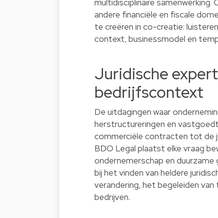
multidisciplinaire samenwerking. 
andere financiële en fiscale dom
te creëren in co-creatie: luiste
context, businessmodel en temp
Juridische expert
bedrijfscontext
De uitdagingen waar onderneming
herstructureringen en vastgoed
commerciële contracten tot de ju
BDO Legal plaatst elke vraag b
ondernemerschap en duurzame gr
bij het vinden van heldere juridi
verandering, het begeleiden va
bedrijven.