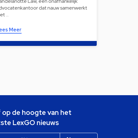
andelanotte Law, een onafhankelijk
dvocatenkantoor dat nauw samenwerkt
et …
ees Meer
jf op de hoogte van het
tste LexGO nieuws