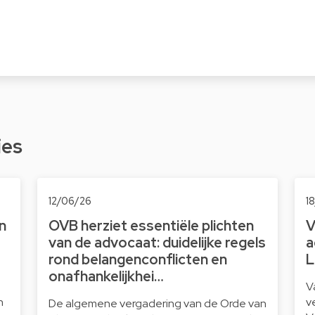
ies
12/06/26
1
n
OVB herziet essentiële plichten
V
van de advocaat: duidelijke regels
a
rond belangenconflicten en
L
onafhankelijkhei…
V
n
v
De algemene vergadering van de Orde van