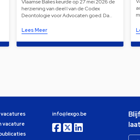
V
Vlaamse Balies keurde op 27 mei 2026 de
a
herziening van deel I van de Codex
m
Deontologie voor Advocaten goed. Da…
Lees Meer
L
Bli
e vacatures
info@lexgo.be
laa
n vacature
publicaties