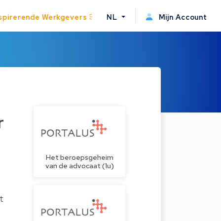
spirerende Werkgevers
NL
Mijn Account
r
Het beroepsgeheim
van de advocaat (1u)
t