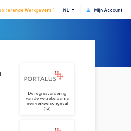
spirerende Werkgevers
NL
Mijn Account
n
De regresvordering
van de verzekeraar na
een verkeersongeval
(1u)