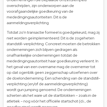
overschrijden, zijn onderworpen aan de
voorafgaandelijke goedkeuring van de
mededingingsautoriteiten. Dit is de
aanmeldingsverplichting.
Totdat zo’n transactie formeel is goedgekeurd, mag zij
niet worden geïmplementeerd. Dit is de zogeheten
standstill-verplichting. Concreet moeten de betrokken
ondernemingen zich blijven gedragen als
onafhankelijke ondernemingen totdat de
mededingingsautoriteit haar goedkeuring verleent. In
het geval van een overname mag de overnemer tot
op dat ogenblik geen zeggenschap uitoefenen over
de doelonderneming. Een schending van de standstill-
verplichting (en/of de aanmeldingsverplichting)
wordt gun jumping genoemd. De ondernemingen
schieten als het ware uit de startblokken – zoals in de
atletiek – nog vóór het officiële startschot (d.i., de
goedkeuring) wordt gegeven.