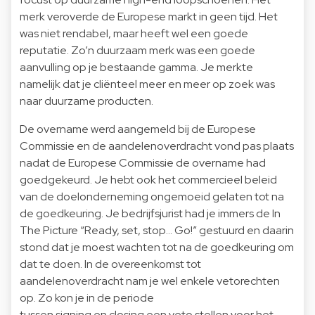
merk veroverde de Europese markt in geen tijd. Het
was niet rendabel, maar heeft wel een goede
reputatie. Zo’n duurzaam merk was een goede
aanvulling op je bestaande gamma. Je merkte
namelijk dat je cliënteel meer en meer op zoek was
naar duurzame producten.
De overname werd aangemeld bij de Europese
Commissie en de aandelenoverdracht vond pas plaats
nadat de Europese Commissie de overname had
goedgekeurd. Je hebt ook het commercieel beleid
van de doelonderneming ongemoeid gelaten tot na
de goedkeuring. Je bedrijfsjurist had je immers de In
The Picture “
Ready, set, stop… Go!
” gestuurd en daarin
stond dat je moest wachten tot na de goedkeuring om
dat te doen. In de overeenkomst tot
aandelenoverdracht nam je wel enkele vetorechten
op. Zo kon je in de periode
tussen signing en closing een veto stellen voor het