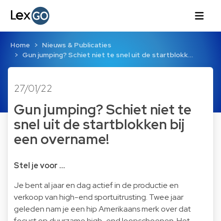
Home
Nieuws & Publicaties
Gun jumping? Schiet niet te snel uit de startblokk…
27/01/22
Gun jumping? Schiet niet te
snel uit de startblokken bij
een overname!
Stel je voor ...
Je bent al jaar en dag actief in de productie en
verkoop van high-end sportuitrusting. Twee jaar
geleden nam je een hip Amerikaans merk over dat
focust op duurzame high-end loopschoenen. Het