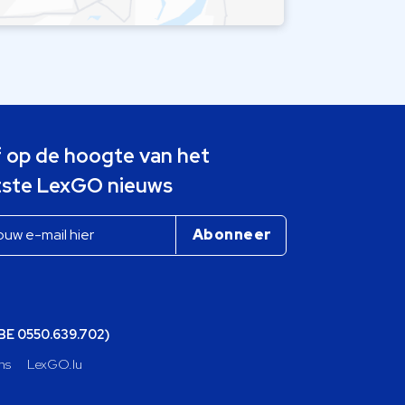
jf op de hoogte van het
tste LexGO nieuws
(BE 0550.639.702)
ns
LexGO.lu