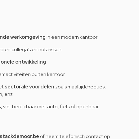
nde werkomgeving
in een modern kantoor
aren collega’s en notarissen
ionele ontwikkeling
mactiviteiten buiten kantoor
et
sectorale voordelen
zoals maaltijdcheques,
, enz.
s
, vlot bereikbaar met auto, fiets of openbaar
istackdemoor.be
of neem telefonisch contact op