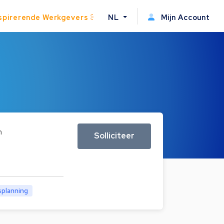
spirerende Werkgevers
NL
Mijn Account
n
Solliciteer
planning