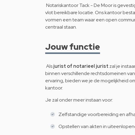
Notariskantoor Tack - De Moor is gevestig
vlot bereikbare locatie. Ons kantoor besta
vormen een team waar een open communi
centraal staan.
Jouw functie
Als
jurist of
notarieel jurist
zal je insta
binnen verschillende rechtsdomeinen van h
ervaring, bieden we je de mogelijkheid om
kantoor.
Je zal onder meer instaan voor:
Zelfstandige voorbereiding en afha
Opstellen van akten in uiteenlope