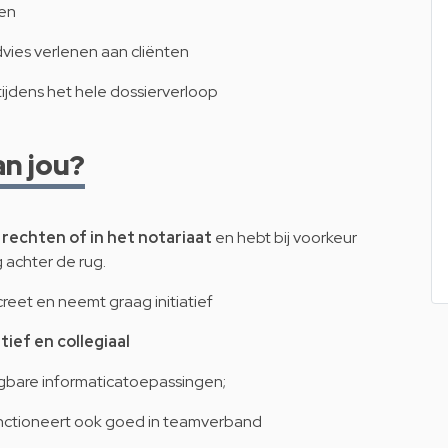
gen
advies verlenen aan cliënten
tijdens het hele dossierverloop
n jou?
 rechten of in het notariaat
en hebt bij voorkeur
g achter de rug.
screet en neemt graag initiatief
ief en collegiaal
gbare informaticatoepassingen;
unctioneert ook goed in teamverband