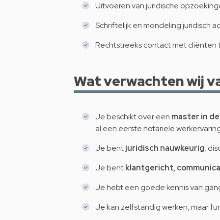
Uitvoeren van juridische opzoekin
Schriftelijk en mondeling juridisch 
Rechtstreeks contact met cliënten 
Wat verwachten wij va
Je beschikt over een
master in de
al een eerste notariele werkervarin
Je bent
juridisch nauwkeurig
, di
Je bent
klantgericht, communicat
Je hebt een goede kennis van gan
Je kan zelfstandig werken, maar f