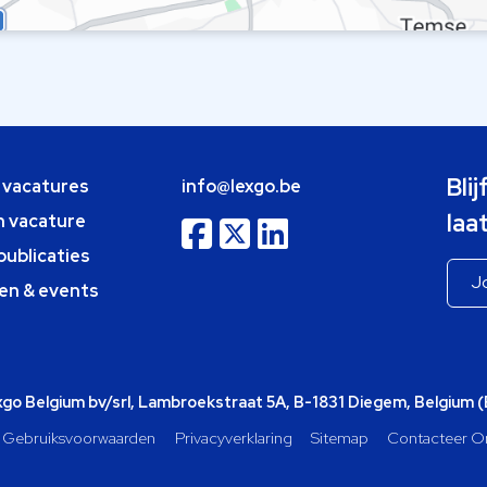
Bli
e vacatures
info@lexgo.be
laa
n vacature
publicaties
en & events
o Belgium bv/srl, Lambroekstraat 5A, B-1831 Diegem, Belgium 
Gebruiksvoorwaarden
Privacyverklaring
Sitemap
Contacteer O