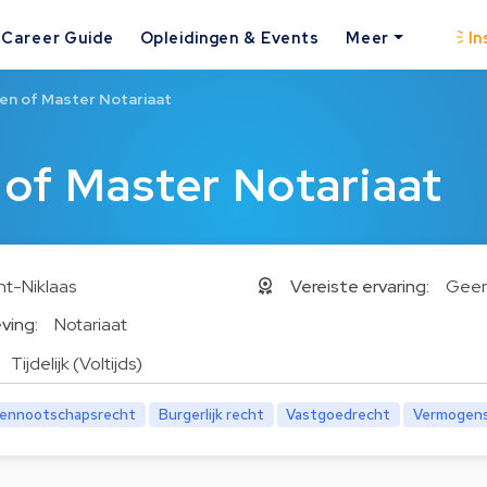
Career Guide
Opleidingen & Events
Meer
In
en of Master Notariaat
of Master Notariaat
nt-Niklaas
Vereiste ervaring:
Gee
ving:
Notariaat
Tijdelijk (Voltijds)
ennootschapsrecht
Burgerlijk recht
Vastgoedrecht
Vermogens