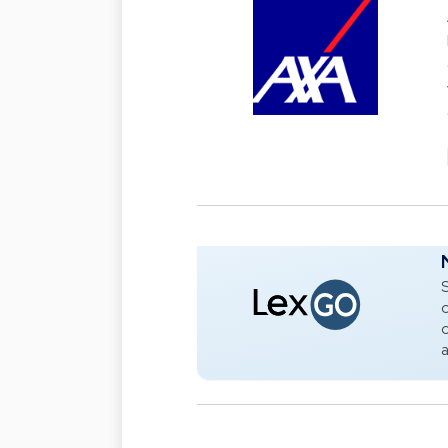
S
o
o
a