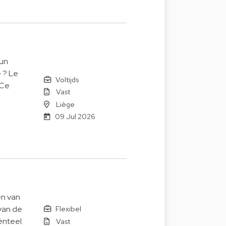
 un
e ? Le
Voltijds
 Ce
Vast
Liège
09 Jul 2026
en van
van de
Flexibel
ënteel.
Vast