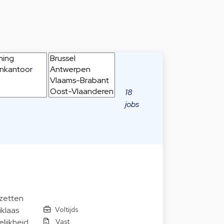
18
jobs
nzetten
Voltijds
iklaas
Vast
lijkheid