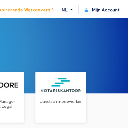
spirerende Werkgevers
NL
Mijn Account
 Manager
Juridisch medewerker
s Legal