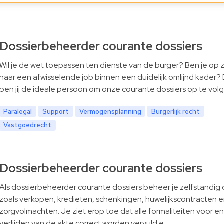
Dossierbeheerder courante dossiers
Wil je de wet toepassen ten dienste van de burger? Ben je op 
naar een afwisselende job binnen een duidelijk omlijnd kader?
ben jij de ideale persoon om onze courante dossiers op te volg
Paralegal
Support
Vermogensplanning
Burgerlijk recht
Vastgoedrecht
Dossierbeheerder courante dossiers
Als dossierbeheerder courante dossiers beheer je zelfstandig 
zoals verkopen, kredieten, schenkingen, huwelijkscontracten 
zorgvolmachten. Je ziet erop toe dat alle formaliteiten voor en
verlijden van de akte correct worden vervuld e…