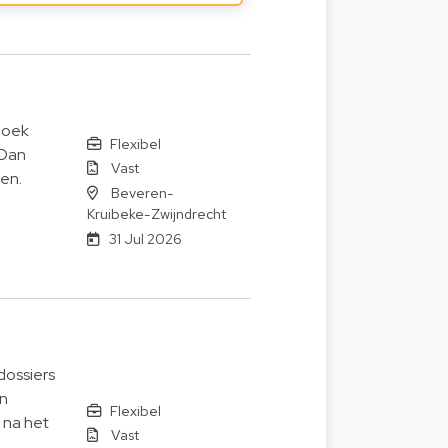
zoek
Flexibel
 Dan
Vast
en.
Beveren-
Kruibeke-Zwijndrecht
31 Jul 2026
dossiers
en
Flexibel
 na het
Vast