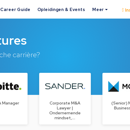
Career Guide
Opleidingen & Events
Meer
In
tures
che carrière?
A Manager
Corporate M&A
(Senior)
Lawyer |
Busines
Ondernemende
mindset,…