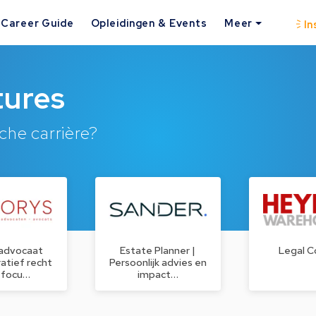
Career Guide
Opleidingen & Events
Meer
In
tures
che carrière?
 advocaat
Estate Planner |
Legal C
atief recht
Persoonlijk advies en
 focu…
impact…