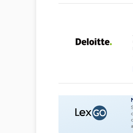
S
o
o
a