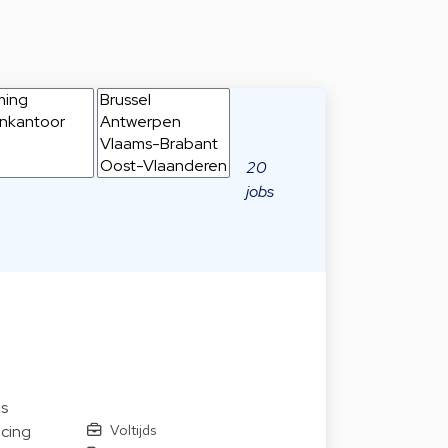
20
jobs
us
Voltijds
icing