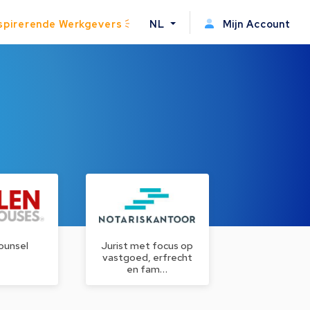
spirerende Werkgevers
NL
Mijn Account
ounsel
Jurist met focus op
vastgoed, erfrecht
en fam…