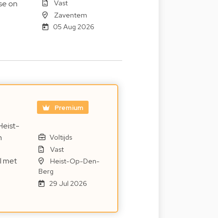
Vast
se on
Zaventem
05 Aug 2026
Premium
Heist-
n
Voltijds
Vast
l met
Heist-Op-Den-
Berg
29 Jul 2026