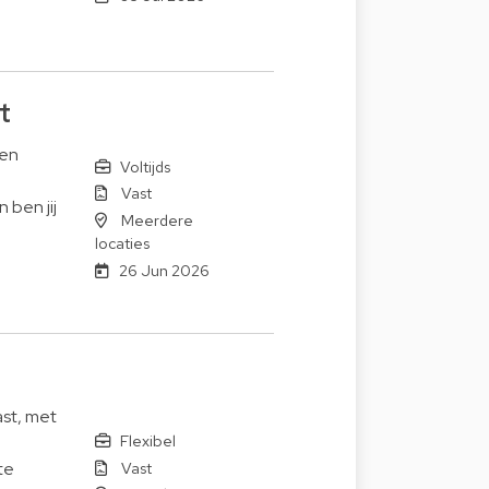
t
een
Voltijds
Vast
ben jij
Meerdere
locaties
26 Jun 2026
ast, met
Flexibel
Vast
te