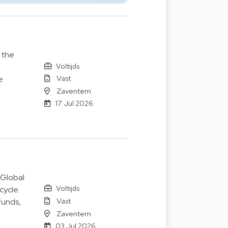
 the
Voltijds
Vast
e
Zaventem
17 Jul 2026
 Global
Voltijds
cycle.
Vast
funds,
Zaventem
03 Jul 2026