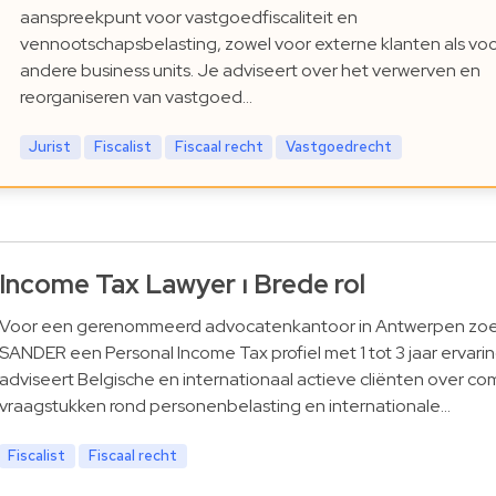
aanspreekpunt voor vastgoedfiscaliteit en
vennootschapsbelasting, zowel voor externe klanten als vo
andere business units. Je adviseert over het verwerven en
reorganiseren van vastgoed…
Jurist
Fiscalist
Fiscaal recht
Vastgoedrecht
Income Tax Lawyer ⏐ Brede rol
Voor een gerenommeerd advocatenkantoor in Antwerpen zo
SANDER een Personal Income Tax profiel met 1 tot 3 jaar ervarin
adviseert Belgische en internationaal actieve cliënten over co
vraagstukken rond personenbelasting en internationale…
Fiscalist
Fiscaal recht