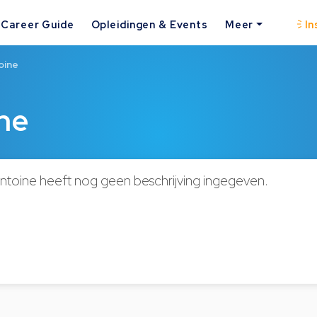
Career Guide
Opleidingen & Events
Meer
In
oine
ne
toine heeft nog geen beschrijving ingegeven.