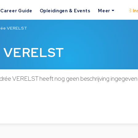
Career Guide
Opleidingen & Events
Meer
In
rée VERELST
e VERELST
drée VERELST heeft nog geen beschrijving ingegeven