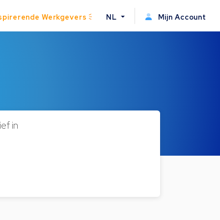
spirerende Werkgevers
NL
Mijn Account
ef in