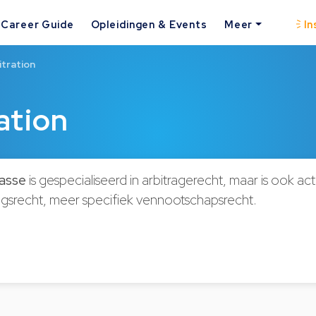
Career Guide
Opleidingen & Events
Meer
In
tration
ation
rasse
is gespecialiseerd in arbitragerecht, maar is ook acti
srecht, meer specifiek vennootschapsrecht.