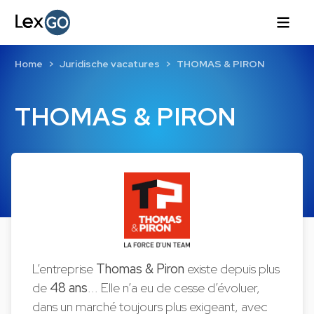
Home
Juridische vacatures
THOMAS & PIRON
THOMAS & PIRON
L’entreprise
Thomas & Piron
existe depuis plus
de
48 ans
... Elle n’a eu de cesse d’évoluer,
dans un marché toujours plus exigeant, avec