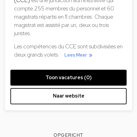
(CCE)
est une juridiction administrative qui
compte 255 membres du personnel et 60
magistrats répartis en 11 chambres. Chaque
magistrat est assisté par un, deux ou trois
juristes.
Les compétences du CCE sont subdivisées en
deux grands volets :
Lees Meer
Toon vacatures (0)
Naar website
OPGERICHT