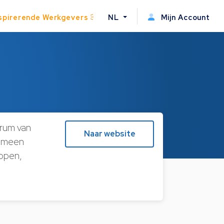
spirerende Werkgevers
NL
Mijn Account
rum van
Naar website
gemeen
appen,