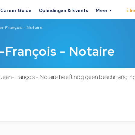
Career Guide
Opleidingen & Events
Meer
In
n-François - Notaire
François - Notaire
an-François - Notaire heeft nog geen beschrijving i