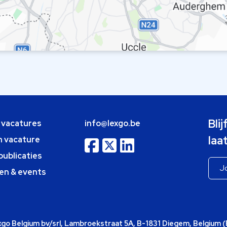
Bli
e vacatures
info@lexgo.be
laa
n vacature
publicaties
en & events
o Belgium bv/srl, Lambroekstraat 5A, B-1831 Diegem, Belgium 