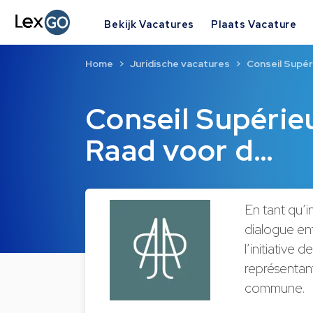
Bekijk Vacatures
Plaats Vacature
Home
Juridische vacatures
Conseil Supér
Conseil Supérieu
Raad voor d…
En tant qu’i
dialogue en
l’initiative 
représentant
commune.