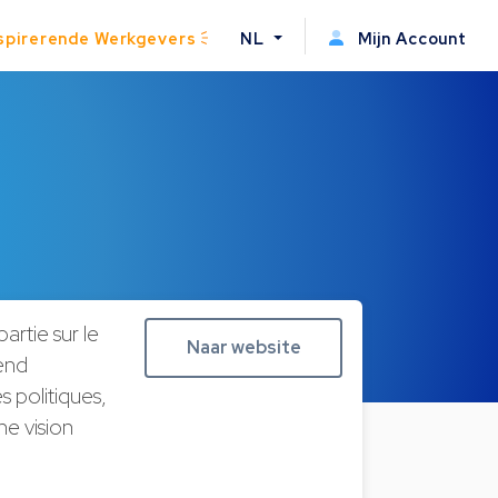
spirerende Werkgevers
NL
Mijn Account
artie sur le
Naar website
end
s politiques,
ne vision