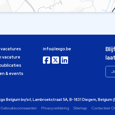
Bli
e vacatures
info@lexgo.be
laa
n vacature
publicaties
en & events
o Belgium bv/srl, Lambroekstraat 5A, B-1831 Diegem, Belgium 
Gebruiksvoorwaarden
Privacyverklaring
Sitemap
Contacteer O