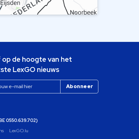
jf op de hoogte van het
tste LexGO nieuws
(BE 0550.639.702)
ns
LexGO.lu