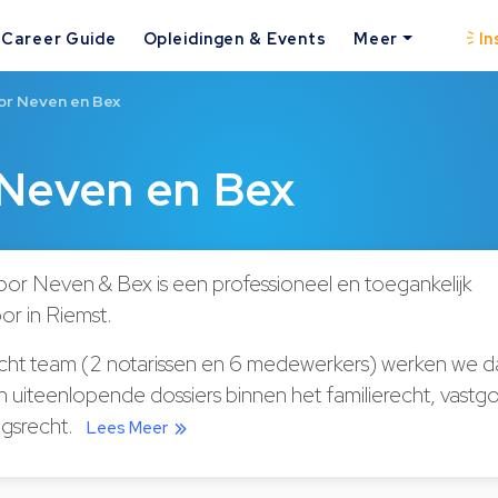
Career Guide
Opleidingen & Events
Meer
In
or Neven en Bex
 Neven en Bex
oor Neven & Bex is een professioneel en toegankelijk
or in Riemst.
ht team (2 notarissen en 6 medewerkers) werken we da
 uiteenlopende dossiers binnen het familierecht, vastg
gsrecht.
Lees Meer