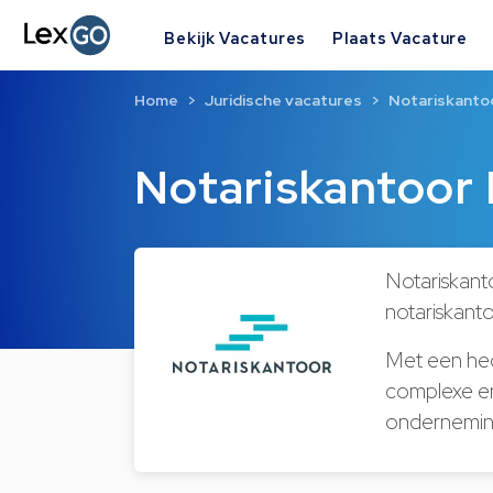
Bekijk Vacatures
Plaats Vacature
Home
Juridische vacatures
Notariskanto
Notariskantoor
Notariskant
notariskanto
Met een hec
complexe en
ondernemin