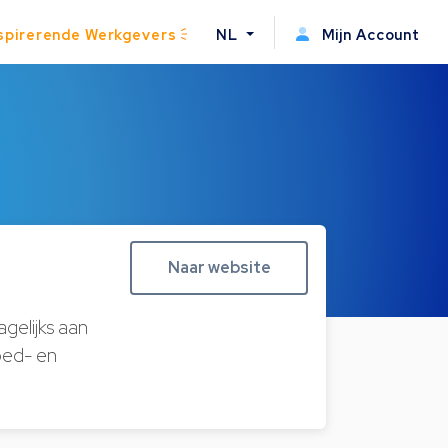
spirerende Werkgevers
NL
Mijn Account
Naar website
gelijks aan
oed- en