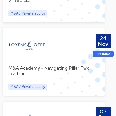
of two ci…
M&A / Private equity
24
Nov
Training
M&A Academy - Navigating Pillar Two
in a tran…
M&A / Private equity
03