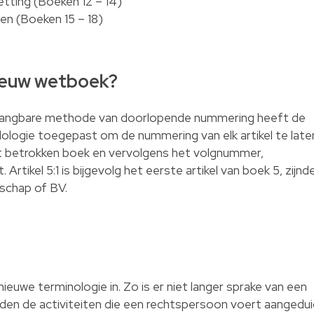
tting (Boeken 12 – 14)
n (Boeken 15 – 18)
nieuw wetboek?
r gangbare methode van doorlopende nummering heeft de
ogie toegepast om de nummering van elk artikel te late
 betrokken boek en vervolgens het volgnummer,
rtikel 5:1 is bijgevolg het eerste artikel van boek 5, zijnd
schap of BV.
euwe terminologie in. Zo is er niet langer sprake van een
rden de activiteiten die een rechtspersoon voert aangedu