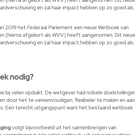
ardverschuiving en zal haar impact hebben op zo goed als
ari 2019 het Federaal Parlement een nieuw Wetboek van
n (hierna afgekort als WVV) heeft aangenomen. Dit nieu
ardverschuiving en zal haar impact hebben op zo goed als
ek nodig?
die bij velen opduikt. De wetgever had nobele doelstellinge
en door het te vereenvoudigen, flexibeler te maken en aan
es. Een terecht uitgangspunt want het bestaand wetboek
ging
volgt bijvoorbeeld uit het samenbrengen van
 verenigingen in één enkel wetboek, uit een eenvoudiger