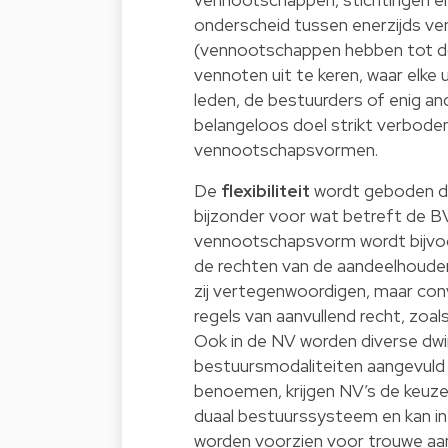
onderscheid tussen enerzijds ve
(vennootschappen hebben tot do
vennoten uit te keren, waar elke u
leden, de bestuurders of enig a
belangeloos doel strikt verboden
vennootschapsvormen.
De
flexibiliteit
wordt geboden doo
bijzonder voor wat betreft de B
vennootschapsvorm wordt bijvoorb
de rechten van de aandeelhouders
zij vertegenwoordigen, maar con
regels van aanvullend recht, zoal
Ook in de NV worden diverse dwi
bestuursmodaliteiten aangevuld
benoemen, krijgen NV’s de keuz
duaal bestuurssysteem en kan in
worden voorzien voor trouwe aan