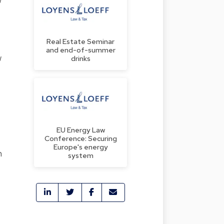
Real Estate Seminar
and end-of-summer
w
drinks
EU Energy Law
Conference: Securing
Europe's energy
n
system