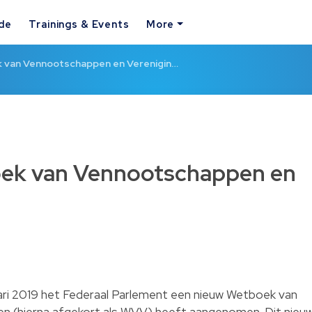
ide
Trainings & Events
More
 van Vennootschappen en Verenigin…
oek van Vennootschappen en
ari 2019 het Federaal Parlement een nieuw Wetboek van
n (hierna afgekort als WVV) heeft aangenomen. Dit nieu