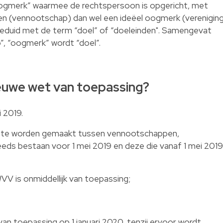
ogmerk” waarmee de rechtspersoon is opgericht, met
den (vennootschap) dan wel een ideëel oogmerk (verenigin
geduid met de term “doel” of “doeleinden". Samengevat
”, “oogmerk” wordt “doel”.
euwe wet van toepassing?
 2019.
d te worden gemaakt tussen vennootschappen,
reeds bestaan voor 1 mei 2019 en deze die vanaf 1 mei 2019
WVV is onmiddellijk van toepassing;
an toepassing op 1 januari 2020, tenzij ervoor wordt