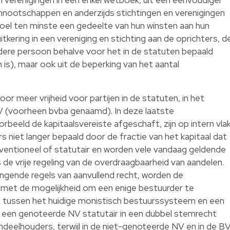
nnootschappen en anderzijds stichtingen en verenigingen
el ten minste een gedeelte van hun winsten aan hun
itkering in een vereniging en stichting aan de oprichters, d
ndere persoon behalve voor het in de statuten bepaald
 is), maar ook uit de beperking van het aantal
r meer vrijheid voor partijen in de statuten, in het
V (voorheen bvba genaamd). In deze laatste
eeld de kapitaalsvereiste afgeschaft, zijn op intern vla
 niet langer bepaald door de fractie van het kapitaal dat
ventioneel of statutair en worden vele vandaag geldende
s de vrije regeling van de overdraagbaarheid van aandelen.
ngende regels van aanvullend recht, worden de
 met de mogelijkheid om een enige bestuurder te
e tussen het huidige monistisch bestuurssysteem en een
 een genoteerde NV statutair in een dubbel stemrecht
deelhouders, terwijl in de niet-genoteerde NV en in de B