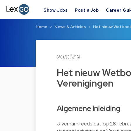
Show Jobs
Post a Job
Career Gu
Home
News & Articles
Het nieuw Wetboek
20/03/19
Het nieuw Wetb
Verenigingen
Algemene inleiding
U vernam reeds dat op 28 febru
Vennootschappen en Vereniginge