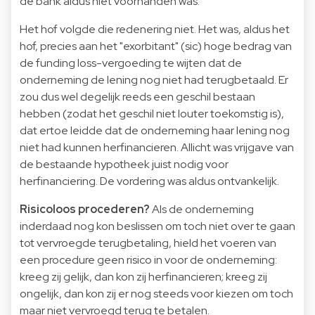
de bank aldus niet voorhanden was.
Het hof volgde die redenering niet. Het was, aldus het
hof, precies aan het "exorbitant" (sic) hoge bedrag van
de funding loss-vergoeding te wijten dat de
onderneming de lening nog niet had terugbetaald. Er
zou dus wel degelijk reeds een geschil bestaan
hebben (zodat het geschil niet louter toekomstig is),
dat ertoe leidde dat de onderneming haar lening nog
niet had kunnen herfinancieren. Allicht was vrijgave van
de bestaande hypotheek juist nodig voor
herfinanciering. De vordering was aldus ontvankelijk.
Risicoloos procederen?
Als de onderneming
inderdaad nog kon beslissen om toch niet over te gaan
tot vervroegde terugbetaling, hield het voeren van
een procedure geen risico in voor de onderneming:
kreeg zij gelijk, dan kon zij herfinancieren; kreeg zij
ongelijk, dan kon zij er nog steeds voor kiezen om toch
maar niet vervroegd terug te betalen.