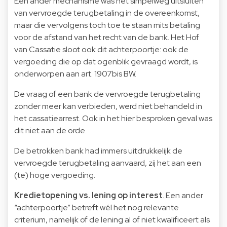
Een ander mechanisme was het simpelweg uitsluiten
van vervroegde terugbetaling in de overeenkomst,
maar die vervolgens toch toe te staan mits betaling
voor de afstand van het recht van de bank. Het Hof
van Cassatie sloot ook dit achterpoortje: ook de
vergoeding die op dat ogenblik gevraagd wordt, is
onderworpen aan art. 1907bis BW.
De vraag of een bank de vervroegde terugbetaling
zonder meer kan verbieden, werd niet behandeld in
het cassatiearrest. Ook in het hier besproken geval was
dit niet aan de orde.
De betrokken bank had immers uitdrukkelijk de
vervroegde terugbetaling aanvaard, zij het aan een
(te) hoge vergoeding.
Kredietopening vs. lening op interest
. Een ander
“achterpoortje” betreft wél het nog relevante
criterium, namelijk of de lening al of niet kwalificeert als