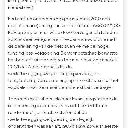
leningnemer (zie over dit cassatiearrest onze
eerdere
nieuwsbrief
).
Feiten.
Een onderneming ging in januari 2010 een
(hypothecaire) lening aan voor een ruime 600.000,00
EUR op 25 jaar maar wilde deze vervolgens in februari
2014 alweer terugbetalen. De bank antwoordde met
de berekening van de hierboven vermelde, hoge
funding loss-vergoeding. De vennootschap betwistte
het bedrag van de vergoeding met verwijzing naar art.
1907bis BW, dat bepaalt dat de
wederbeleggingsvergoeding bij vervroegde
terugbetaling van een lening op interest maximaal het
equivalent van zes maanden interest kan bedragen.
Toen men niet tot een akkoord kwam, dagvaardde de
onderneming de bank. Zij verzocht de rechtbank
(onder meer) om vast te stellen dat de
wederbeleggingsvergoeding wel degelijk
onderworpen was aan art. 1907bis BW. Zowel in eerste