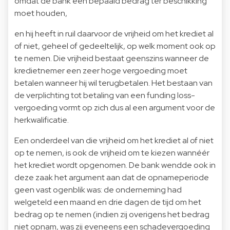
omdat de bank een bepaald bedrag ter beschikking
moet houden,
en hij heeft in ruil daarvoor de vrijheid om het krediet al
of niet, geheel of gedeeltelijk, op welk moment ook op
te nemen. Die vrijheid bestaat geenszins wanneer de
kredietnemer een zeer hoge vergoeding moet
betalen wanneer hij wil terugbetalen. Het bestaan van
de verplichting tot betaling van een funding loss-
vergoeding vormt op zich dus al een argument voor de
herkwalificatie.
Een onderdeel van die vrijheid om het krediet al of niet
op te nemen, is ook de vrijheid om te kiezen wannéér
het krediet wordt opgenomen. De bank wendde ook in
deze zaak het argument aan dat de opnameperiode
geen vast ogenblik was: de onderneming had
welgeteld een maand en drie dagen de tijd om het
bedrag op te nemen (indien zij overigens het bedrag
niet opnam, was zij eveneens een schadevergoeding