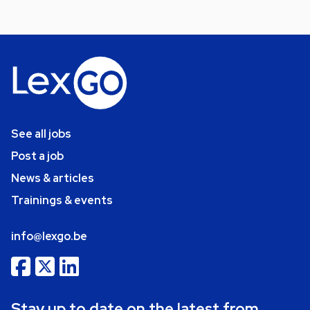
See all jobs
Post a job
News & articles
Trainings & events
info@lexgo.be
Stay up to date on the latest from