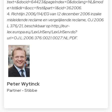
text=&docid=64423&pageIndex=0&doclang=NL&mod
e=lst&dir=&occ=first&part=1&cid=362006
.
4
. Richtlijn 2006/114/EG van 12 december 2006 inzake
misleidende reclame en vergelijkende reclame, OJ 2006
L 376/21, beschikbaar op
http://eur-
lex.europa.eu/LexUriServ/LexUriServ.do?
uri=OJ:L:2006:376:0021:0027:NL:PDF
.
Peter Wytinck
Partner - Stibbe