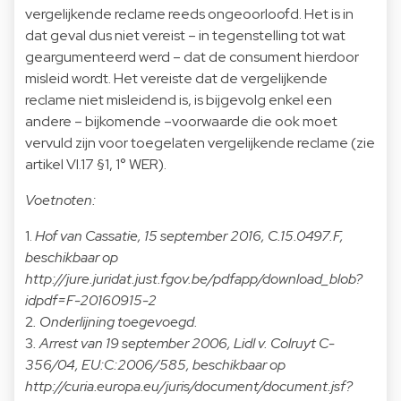
vergelijkende reclame reeds ongeoorloofd. Het is in
dat geval dus niet vereist – in tegenstelling tot wat
geargumenteerd werd – dat de consument hierdoor
misleid wordt. Het vereiste dat de vergelijkende
reclame niet misleidend is, is bijgevolg enkel een
andere – bijkomende –voorwaarde die ook moet
vervuld zijn voor toegelaten vergelijkende reclame (zie
artikel VI.17 §1, 1° WER).
Voetnoten:
1.
Hof van Cassatie, 15 september 2016, C.15.0497.F,
beschikbaar op
http://jure.juridat.just.fgov.be/pdfapp/download_blob?
idpdf=F-20160915-2
2
. Onderlijning toegevoegd.
3
. Arrest van 19 september 2006, Lidl v. Colruyt C-
356/04, EU:C:2006/585, beschikbaar op
http://curia.europa.eu/juris/document/document.jsf?