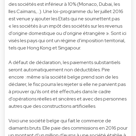
des sociétés est inférieur à 10% (Monaco, Dubai, les
Iles Caïmans,…). Une loi-programme du 1er juillet 2016
est venue y ajouter les Etats qui ne soumettent pas
« les sociétés à un impôt des sociétés sur les revenus
d'origine domestique ou d'origine étrangère ». Sont ici
visés les pays qui ont un régime d’imposition territorial,
tels que Hong Kong et Singapour.
A défaut de déclaration, les paiements substantiels
seront automatiquement non déductibles. Pire
encore : même si la société belge prend soin de les
déclarer, le fisc pourra les rejeter si elle ne parvient pas
à prouver qu’ils ont été effectués dans le cadre
d'opérations réelles et sincères et avec des personnes
autres que des constructions artificielles.
Voici une société belge qui fait le commerce de
diamants bruts. Elle paie des commissions en 2016 pour
un montant d’un million d’euros à une société établie à