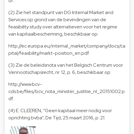
df
.
(2) Zie het standpunt van DG Internal Market and
Services op grond van de bevindingen van de
feasibility study over alternatieven voor het regime
van kapitaalbescherming, beschikbaar op:
http://ec.europa.eu/internal_market/company/docs/ca
pital/feasbility/markt-position_en.pdf
.
(3) Zie de beleidsnota van het Belgisch Centrum voor
Vennootschapsrecht, nr. 12, p. 6, beschikbaar op:
http://www.bcv-
cds.be/files/bcv_nota_minister_justitie_nl_20151002.p
df
.
(4) E. CLEEREN, “Geen kapitaal meer nodig voor
oprichting bvba”, De Tijd, 25 maart 2016, p. 21.