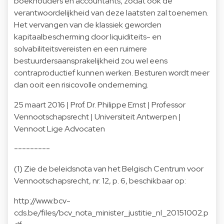
boekhouders en accountants, zodat ook de
verantwoordelijkheid van deze laatsten zal toenemen.
Het vervangen van de klassiek geworden
kapitaalbescherming door liquiditeits- en
solvabiliteitsvereisten en een ruimere
bestuurdersaansprakelijkheid zou wel eens
contraproductief kunnen werken. Besturen wordt meer
dan ooit een risicovolle onderneming.
25 maart 2016 | Prof. Dr. Philippe Ernst | Professor
Vennootschapsrecht | Universiteit Antwerpen |
Vennoot Lige Advocaten
---------
(1) Zie de beleidsnota van het Belgisch Centrum voor
Vennootschapsrecht, nr. 12, p. 6, beschikbaar op:
http://www.bcv-
cds.be/files/bcv_nota_minister_justitie_nl_20151002.p