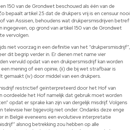
5 en 150 van de Grondwet beschouwd als één van de
Zo bepaalt artikel 25 dat de drukpers vrij is en censuur nooi
Hof van Assisen, behoudens wat drukpersmisdrijven betref
jn ingegeven, op grond van artikel 150 van de Grondwet
te vervolgen.
 niet voorzag in een definitie van het “drukpersmisdrijf”,
er dit begrip verder in. Er dienen met name vier
en vervuld opdat van een drukpersmisdrijf kan worden
en mening of een opinie, (ii) die bij wet strafbaar is
rdt gemaakt (iv) door middel van een drukpers.
isdrijf restrictief geïnterpreteerd door het Hof van
ten oordeelde het Hof namelijk dat gebruik moet worden
” opdat er sprake kan zijn van dergelijk misdrijf. Volgens
 en televisie hier bijgevolg niet onder. Ondanks deze enge
er in België eveneens een evolutieve interpretatie
isdrijf” alsnog betrekking zou hebben op alle