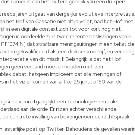
us ruimer is dan het loutere gebruik van een drukpers.
eeds jaren uitgaat van dergelijke evolutieve interpretatie
van het Hof van Cassatie niet altijd volgt, had het Hof met
jf in een digitale context zich tot voor kort nog niet
ingen in oordeelde zij in twee recente beslissingen van 6
 P11.1374.N) dat strafbare meningsuitingen in een tekst die
worden gekwalificeerd als een drukpersmisdrijf, en verdedig
terpretatie van dit misdrijf. Belangrijk is dat het Hof
tingen geen verband moeten houden met een
bliek debat, hetgeen impliceert dat alle meningen of
s in het vizier komen van artikel 25 juncto 150 van de
ische vooruitgang lijkt een technologie-neutrale
derdaad aan de orde. Er rijzen echter verschillende
t de concrete invulling van bovengenoemde rechtspraak.
lasterlijke post op Twitter. Behoudens de gevallen waari