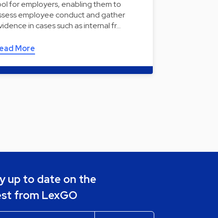
ool for employers, enabling them to
ssess employee conduct and gather
vidence in cases such as internal fr…
ead More
y up to date on the
est from LexGO