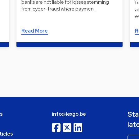
banks are not liable for losses stemming
t
from cyber-fraud where paymen…
a
e
Read More
R
Sta
bs
info@lexgo.be
lat
ticles