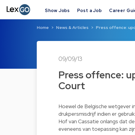
Show Jobs
Post a Job
Career Gu
Home
News & Articles
Press offence: up
09/09/13
Press offence: u
Court
Hoewel de Belgische wetgever ini
drukpersmisdrijf indien er gebru
Hof van Cassatie onlangs dat de
eveneens van toepassing kan zijn