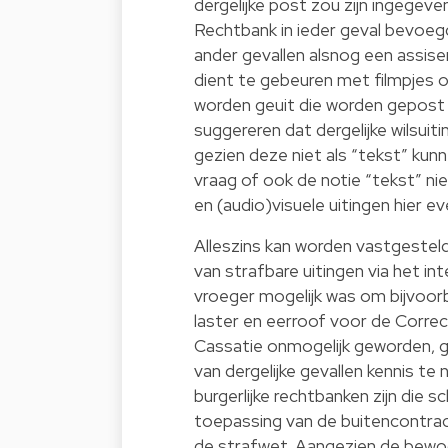
dergelijke post zou zijn ingegev
Rechtbank in ieder geval bevoegd i
ander gevallen alsnog een assis
dient te gebeuren met filmpjes of
worden geuit die worden gepost o
suggereren dat dergelijke wilsuit
gezien deze niet als “tekst” kun
vraag of ook de notie “tekst” ni
en (audio)visuele uitingen hier e
Alleszins kan worden vastgesteld
van strafbare uitingen via het in
vroeger mogelijk was om bijvoorb
laster en eerroof voor de Correc
Cassatie onmogelijk geworden, g
van dergelijke gevallen kennis te 
burgerlijke rechtbanken zijn die
toepassing van de buitencontract
de strafwet. Aangezien de bewoo