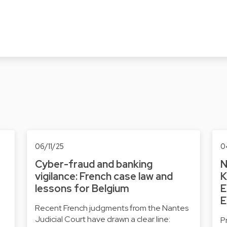
06/11/25
0
Cyber-fraud and banking
N
vigilance: French case law and
K
lessons for Belgium
E
E
Recent French judgments from the Nantes
Judicial Court have drawn a clear line:
P