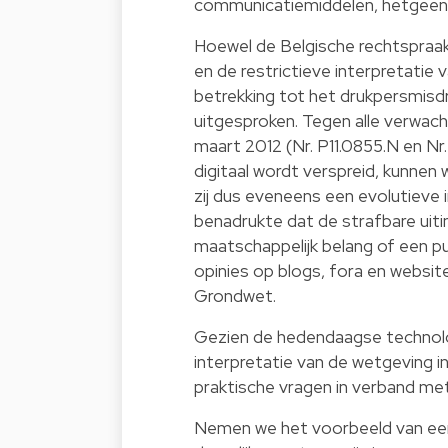
communicatiemiddelen, hetgeen d
Hoewel de Belgische rechtspraak r
en de restrictieve interpretatie 
betrekking tot het drukpersmisdri
uitgesproken. Tegen alle verwacht
maart 2012 (Nr. P11.0855.N en Nr.
digitaal wordt verspreid, kunnen 
zij dus eveneens een evolutieve in
benadrukte dat de strafbare ui
maatschappelijk belang of een pu
opinies op blogs, fora en website
Grondwet.
Gezien de hedendaagse technolog
interpretatie van de wetgeving in
praktische vragen in verband me
Nemen we het voorbeeld van een 