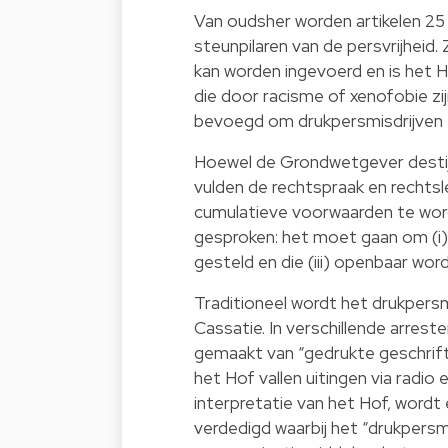
Van oudsher worden artikelen 2
steunpilaren van de persvrijheid. 
kan worden ingevoerd en is het 
die door racisme of xenofobie zi
bevoegd om drukpersmisdrijven 
Hoewel de Grondwetgever destijds
vulden de rechtspraak en rechtsle
cumulatieve voorwaarden te word
gesproken: het moet gaan om (i) e
gesteld en die (iii) openbaar wo
Traditioneel wordt het drukpersm
Cassatie. In verschillende arres
gemaakt van “gedrukte geschriften
het Hof vallen uitingen via radio
interpretatie van het Hof, wordt 
verdedigd waarbij het “drukpersm