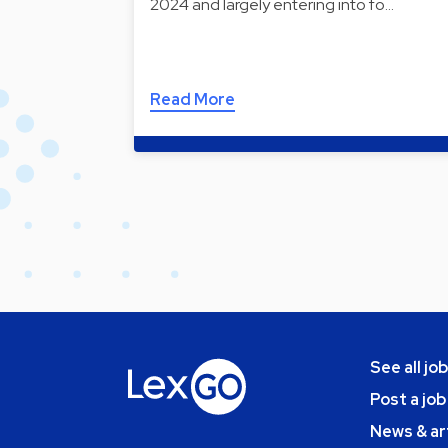
2024 and largely entering into fo…
Read More
See all jo
Post a job
News & ar