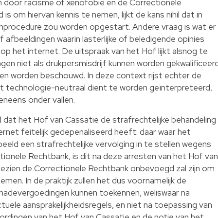
en door racisme of xenofobie en de Correctionele
s om hiervan kennis te nemen, lijkt de kans nihil dat in
enprocedure zou worden opgestart. Andere vraag is wat er
 afbeeldingen waarin lasterlijke of beledigende opinies
p het internet. De uitspraak van het Hof lijkt alsnog te
ingen niet als drukpersmisdrijf kunnen worden gekwalificeerd
nen worden beschouwd. In deze context rijst echter de
et technologie-neutraal dient te worden geïnterpreteerd,
veneens onder vallen.
 dat het Hof van Cassatie de strafrechtelijke behandeling
ternet feitelijk gedepenaliseerd heeft: daar waar het
eeld een strafrechtelijke vervolging in te stellen wegens
tionele Rechtbank, is dit na deze arresten van het Hof van
ezien de Correctionele Rechtbank onbevoegd zal zijn om
nemen. In de praktijk zullen het dus voornamelijk de
 schadevergoedingen kunnen toekennen, weliswaar na
uele aansprakelijkheidsregels, en niet na toepassing van
rdingen van het Hof van Cassatie en de notie van het