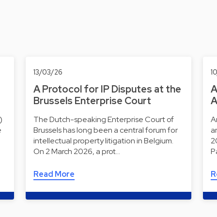
13/03/26
1
A Protocol for IP Disputes at the
A
Brussels Enterprise Court
A
)
The Dutch-speaking Enterprise Court of
Ar
e
Brussels has long been a central forum for
a
intellectual property litigation in Belgium.
2
On 2 March 2026, a prot…
P
Read More
R