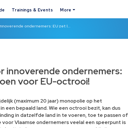
ide
Trainings & Events
More
innoverende ondernemers: EU zet l…
r innoverende ondernemers:
groen voor EU-octrooi!
ijdelijk (maximum 20 jaar) monopolie op het
 in een bepaald land. Wie een octrooi bezit, kan dus
inding in datzelfde land in te voeren, toe te passen of
ie voor Vlaamse ondernemers veelal een speerpunt is