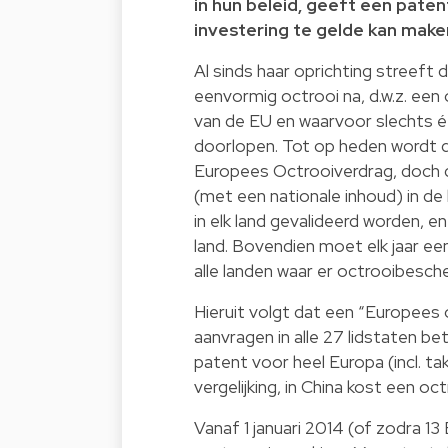
in hun beleid, geeft een paten
investering te gelde kan make
Al sinds haar oprichting streef
eenvormig octrooi na, d.w.z. een 
van de EU en waarvoor slechts 
doorlopen. Tot op heden wordt d
Europees Octrooiverdrag, doch d
(met een nationale inhoud) in de
in elk land gevalideerd worden, en
land. Bovendien moet elk jaar ee
alle landen waar er octrooibesc
Hieruit volgt dat een “Europees
aanvragen in alle 27 lidstaten b
patent voor heel Europa (incl. 
vergelijking, in China kost een o
Vanaf 1 januari 2014 (of zodra 1