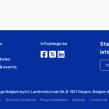
Sta
bs
info@lexgo.be
lat
ticles
 & events
o Belgium bv/srl, Lambroekstraat 5A, B-1831 Diegem, Belgium 
y
Terms & Conditions
Privacy Statement
Sitemap
Contact Us