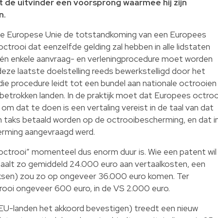
t de uitvinder een voorsprong waarmee hij zijn
n.
t de Europese Unie de totstandkoming van een Europees
octrooi dat eenzelfde gelding zal hebben in alle lidstaten
één enkele aanvraag- en verleningprocedure moet worden
eze laatste doelstelling reeds bewerkstelligd door het
ie procedure leidt tot een bundel aan nationale octrooien
 betrokken landen. In de praktijk moet dat Europees octroo
 om dat te doen is een vertaling vereist in de taal van dat
n taks betaald worden op de octrooibescherming, en dat i
herming aangevraagd werd.
 octrooi” momenteel dus enorm duur is. Wie een patent wil
etaalt zo gemiddeld 24.000 euro aan vertaalkosten, een
taksen) zou zo op ongeveer 36.000 euro komen. Ter
ctrooi ongeveer 600 euro, in de VS 2.000 euro.
3 EU-landen het akkoord bevestigen) treedt een nieuw