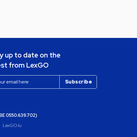
y up to date on the
est from LexGO
(BE 0550.639.702)
LexGO.lu