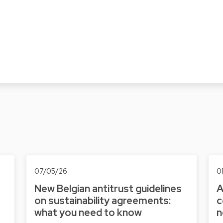
07/05/26
0
New Belgian antitrust guidelines
A
on sustainability agreements:
c
what you need to know
n