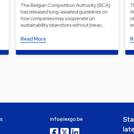
The Belgian Competition Authority (BCA)
T
has released long-awaited guidelines on
A
how companies may cooperate on
o
sustainability objectives without breac…
r
Read More
R
Sta
bs
info@lexgo.be
lat