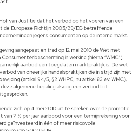
ast.
Hof van Justitie dat het verbod op het voeren van een
 met de Europese Richtlijn 2005/29/EG betreffende
n ondernemingen jegens consumenten op de interne markt.
tgeving aangepast en trad op 12 mei 2010 de Wet met
en Consumentenbescherming in werking (hierna “WMC”).
zamenlijk aanbod een toegelaten marktpraktijk is. De wet
bod van oneerlijke handelspraktijken die in strijd zijn me
ewijding (artikel 94/5, §2 WHPC, nu artikel 83 e.v. WMC),
ia deze algemene bepaling alsnog een verbod tot
itgesproken.
iende zich op 4 mei 2010 uit te spreken over de promotie
t van 7 % per jaar aanbood voor een termijnrekening voor
erd geïnvesteerd in één of meer risicovolle
inimum van 5.000 EUR .