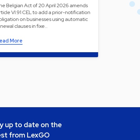
he Belgian Act of 20 April 2026 amends
rticle VI.91 CEL to add a prior-notification
bligation on businesses using automatic
enewal clauses in fixe…
ead More
y up to date on the
est from LexGO