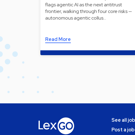
flags agentic AI as the next antitrust
frontier, walking through four core risks —
autonomous agentic collus…
Read More
See all jo
Post a job