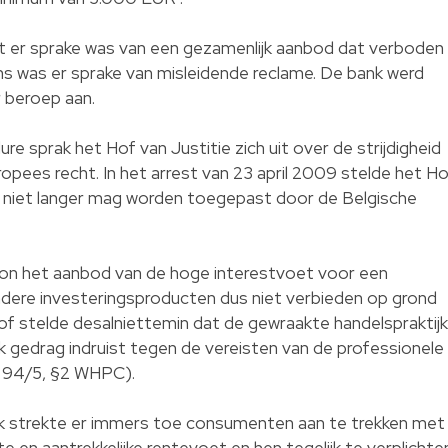
at er sprake was van een gezamenlijk aanbod dat verboden
s was er sprake van misleidende reclame. De bank werd
 beroep aan.
e sprak het Hof van Justitie zich uit over de strijdigheid
pees recht. In het arrest van 23 april 2009 stelde het H
C niet langer mag worden toegepast door de Belgische
kon het aanbod van de hoge interestvoet voor een
ndere investeringsproducten dus niet verbieden op grond
of stelde desalniettemin dat de gewraakte handelspraktijk
ijk gedrag indruist tegen de vereisten van de professionele
el 94/5, §2 WHPC).
k strekte er immers toe consumenten aan te trekken met
 en aantrekkelijke rentevoet en hen tegelijk te verplichte