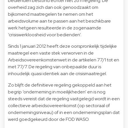
bedienden bestond echter niet zo’n regeling. De
overheid zag zich dan ook genoodzaakt om
bijkomend maatregelen te nemen om het
arbeidsvolume aan te passen aan het beschikbare
werk hetgeen resulteerde in de zogenaamde
‘crisiswerkloosheid voor bedienden’.
Sinds 1 januari 2012 heeft deze oorspronkelijk tijdelijke
maatregel een vaste stek verworven in de
Arbeidsovereenkomstenwet in de artikelen 77/1 tot en
met 77/7. De regeling van onbepaalde duur is
inhoudelijk quasi identiek aan de crisismaatregel.
Zo blijft de definitieve regeling gekoppeld aan het
begrip ‘onderneming in moeilijkheden’ en is nog
steeds vereist dat de regeling vastgelegd wordt in een
collectieve arbeidsovereenkomst (op sectoraal of
ondernemingsniveau) of in een ondernemingsplan dat
werd goedgekeurd door de FOD WASO.