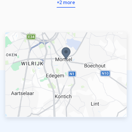
+2 more