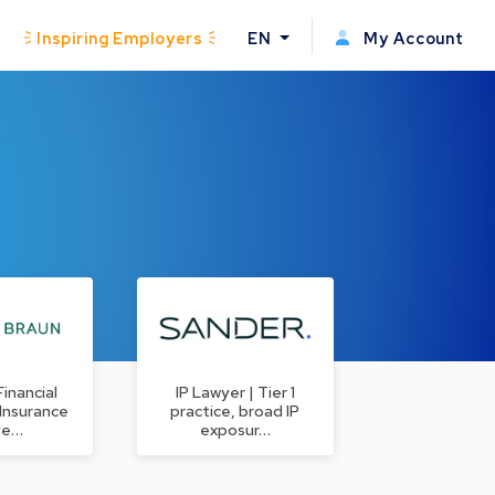
Inspiring Employers
EN
My Account
Financial
IP Lawyer | Tier 1
 Insurance
practice, broad IP
ye…
exposur…