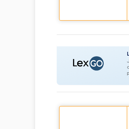
J
o
p