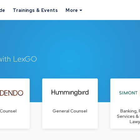
ide
Trainings & Events
More
 with LexGO
 Counsel
General Counsel
Banking, 
Services &
Law