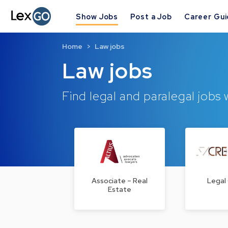
Show Jobs
Post a Job
Career Gu
Home
Law jobs
Law jobs
Find legal and paralegal jobs
Associate – Real
Legal
Estate