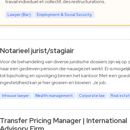
travail individuel et collectif, des restructurations…
Lawyer (Bar)
Employment & Social Security
Notarieel jurist/stagiair
Voor de behandeling van diverse juridische dossiers zijn wij op
naar een gedreven persoon die nauwgezet werkt. Er is mogelij
tot bijscholing en opvolging binnen het kantoor. Met een goe
ingesteldheid kan je hier groeien en bloeien. Je job…
Inhouse lawyer
Wealth management
Corporate law
Real esta
Transfer Pricing Manager | International
Advisory Firm