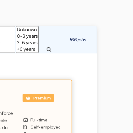
166 jobs
Premium
nforce
Full-time
tèle
Self-employed
t du