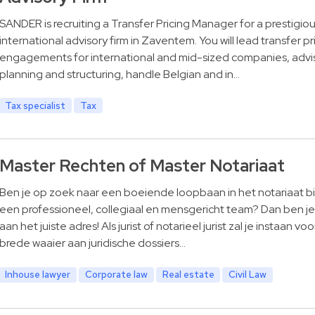
SANDER is recruiting a Transfer Pricing Manager for a prestigio
international advisory firm in Zaventem. You will lead transfer pr
engagements for international and mid-sized companies, advi
planning and structuring, handle Belgian and in…
Tax specialist
Tax
Master Rechten of Master Notariaat
Ben je op zoek naar een boeiende loopbaan in het notariaat b
een professioneel, collegiaal en mensgericht team? Dan ben je 
aan het juiste adres! Als jurist of notarieel jurist zal je instaan vo
brede waaier aan juridische dossiers…
Inhouse lawyer
Corporate law
Real estate
Civil Law