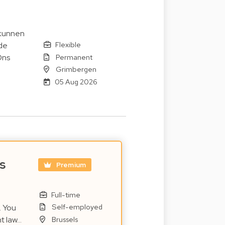
 kunnen
Flexible
de
Permanent
Ons
Grimbergen
05 Aug 2026
s
Premium
Full-time
Self-employed
. You
Brussels
t law…