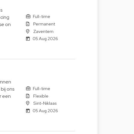
us
Full-time
icing
Permanent
se on
Zaventem
05 Aug 2026
innen
Full-time
bij ons
Flexible
or een
Sint-Niklaas
05 Aug 2026