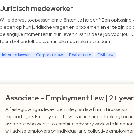
Juridisch medewerker
Wil je de wet toepassen om cliënten te helpen? Een oplossing
bieden op hun juridische vragen en problemen en er te zijn op 
belangrijke momenten in hun leven? Dan is deze job voor jou ! 
team behandelt dossiers in alle notariële rechtsdom…
Inhouse lawyer
Corporate law
Real estate
Civil Law
Associate – Employment Law | 2+ year
A fast-growing independent Belgian law firm in Brussels is
expanding its Employment Law practice and is looking for an
associate who wants to combine advisory work with litigation
will advise employers on individual and collective employmen