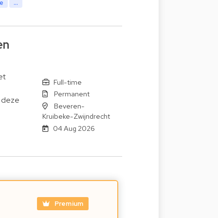
te
...
en
et
Full-time
Permanent
s deze
Beveren-
Kruibeke-Zwijndrecht
04 Aug 2026
Premium