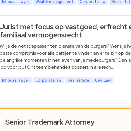
Inhouse lawyer
Wealth management
Corporate law
Real esta
Jurist met focus op vastgoed, erfrecht 
familiaal vermogensrecht
Wil je de wet toepassen ten dienste van de burgers? Wens je h
beste compromis voor alle partijen te vinden en er te zijn op de
belangrijke momenten in het leven van je medeburgers? Dan i
job voor jou ! Ons team behandelt dossiers in alle rech…
Inhouse lawyer
Corporate law
Real estate
Civil Law
Senior Trademark Attorney