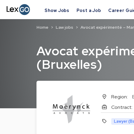
Show Jobs
Post a Job
Career Gu
Home
Law jobs
Avocat expérimenté – Man
Avocat expérim
(Bruxelles)
Region:
Contract:
Lawyer (Ba