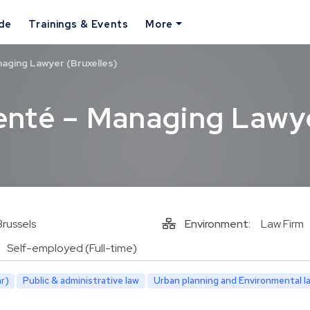
ide
Trainings & Events
More
aging Lawyer (Bruxelles)
enté – Managing Lawy
Brussels
Environment:
Law Firm
Self-employed (Full-time)
r)
Public & administrative law
Urban planning and Environmental l