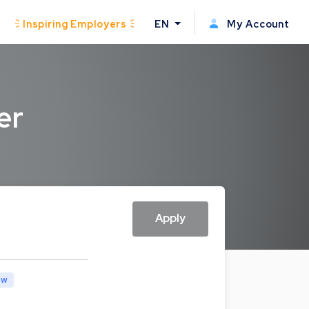
Inspiring Employers
EN
My Account
er
Apply
aw