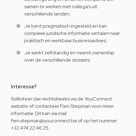
samen te
werken
met
collega’s
uit
verschillende
landen
;
Je
bent
pragmatisch
ingesteld
en
kan
complexe
juridische
informatie
vertalen
naar
praktisch
en
werkbaar
businessadvies;
Je
werkt
zelfstandig
en
neemt
ownership
over de
verschillende
dossiers.
Interesse?
Solliciteer dan rechtstreeks via de YouConnect
website of contacteer Fien Stepman voor meer
informatie. Dit kan via mail:
fien.stepman@youconnect.be
of op het nummer:
+32 474 22 46 25.