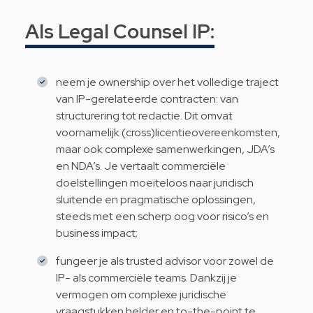
Als Legal Counsel IP:
neem je ownership over het volledige traject
van IP-gerelateerde contracten: van
structurering tot redactie. Dit omvat
voornamelijk (cross)licentieovereenkomsten,
maar ook complexe samenwerkingen, JDA’s
en NDA’s. Je vertaalt commerciële
doelstellingen moeiteloos naar juridisch
sluitende en pragmatische oplossingen,
steeds met een scherp oog voor risico’s en
business impact;
fungeer je als trusted advisor voor zowel de
IP- als commerciële teams. Dankzij je
vermogen om complexe juridische
vraagstukken helder en to-the-point te