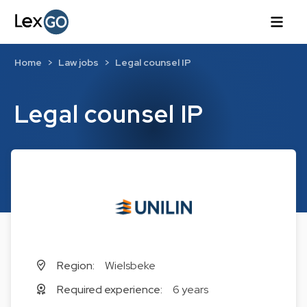
Home
Law jobs
Legal counsel IP
Legal counsel IP
Region:
Wielsbeke
Required experience:
6 years