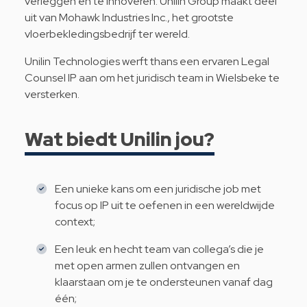
verleggen en te innoveren. Unilin Group maakt deel
uit van Mohawk Industries Inc., het grootste
vloerbekledingsbedrijf ter wereld.
Unilin Technologies werft thans een ervaren Legal
Counsel IP aan om het juridisch team in Wielsbeke te
versterken.
Wat biedt Unilin
jou?
Een unieke kans om een juridische job met
focus op IP uit te oefenen in een wereldwijde
context;
Een leuk en hecht team van collega’s die je
met open armen zullen ontvangen en
klaarstaan om je te ondersteunen vanaf dag
één;