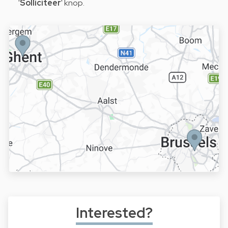
'
Solliciteer
' knop.
Interested?