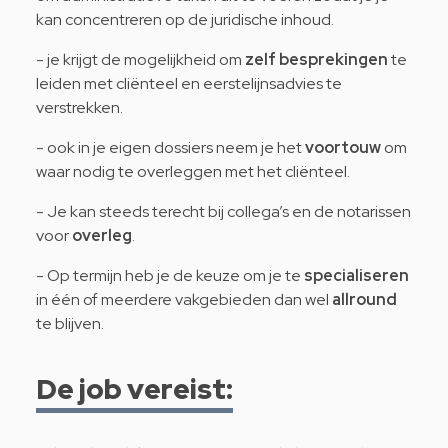
kan concentreren op de juridische inhoud.
- je krijgt de mogelijkheid om
zelf besprekingen
te
leiden met cliënteel en eerstelijnsadvies te
verstrekken.
- ook in je eigen dossiers neem je het
voortouw
om
waar nodig te overleggen met het cliënteel.
- Je kan steeds terecht bij collega’s en de notarissen
voor
overleg
.
- Op termijn heb je de keuze om je te
specialiseren
in één of meerdere vakgebieden dan wel
allround
te blijven.
De job vereist: