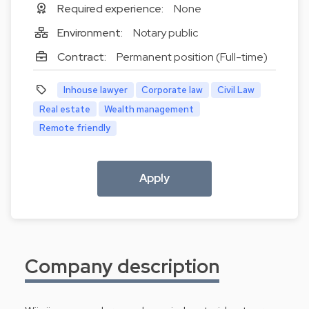
Required experience:
None
Environment:
Notary public
Contract:
Permanent position (Full-time)
Inhouse lawyer
Corporate law
Civil Law
Real estate
Wealth management
Remote friendly
Apply
Company description