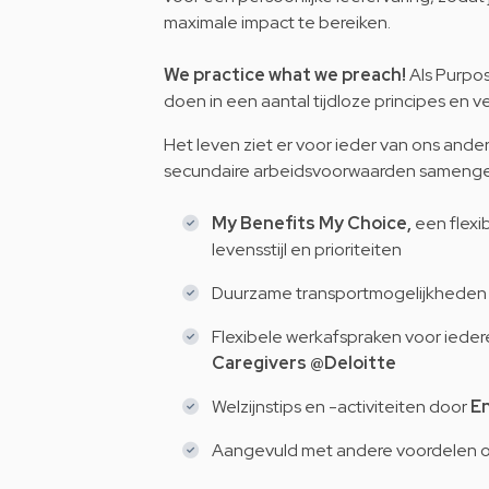
maximale impact te bereiken.
We practice what we preach!
Als Purpos
doen in een aantal tijdloze principes en
ve
Het leven ziet er voor ieder van ons and
secundaire arbeidsvoorwaarden samenges
My Benefits My Choice,
een flexi
levensstijl en prioriteiten
Duurzame transportmogelijkhede
Flexibele werkafspraken voor ieder
Caregivers
@Deloitte
Welzijnstips en -activiteiten door
E
Aangevuld met andere voordelen o