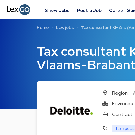
Show Jobs
Post a Job
Career Gu
Home
Law jobs
Tax consultant KMO's (An
Tax consultant
Vlaams-Brabant
Region:
Environme
Contract:
Tax specia