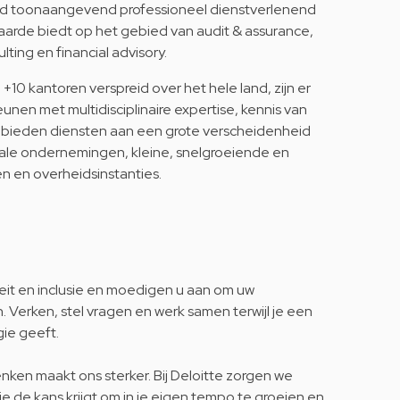
ijd toonaangevend professioneel dienstverlenend
arde biedt op het gebied van audit & assurance,
ulting en financial advisory.
+10 kantoren verspreid over het hele land, zijn er
unen met multidisciplinaire expertise, kennis van
j bieden diensten aan een grote verscheidenheid
onale ondernemingen, kleine, snelgroeiende en
en en overheidsinstanties.
iteit en inclusie en moedigen u aan om uw
. Verken, stel vragen en werk samen terwijl je een
gie geeft.
denken maakt ons sterker. Bij Deloitte zorgen we
je de kans krijgt om in je eigen tempo te groeien en