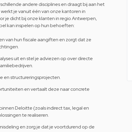
schillende andere disciplines en draagt bij aan het
werkt je vanuit één van onze kantoren in
 je dicht bij onze klanten in regio Antwerpen,
bel kan inspelen op hun behoeften:
en van hun fiscale aangiften en zorgt dat ze
chtingen.
nalyses uit en stel je adviezen op over directe
miliebedrijven.
e en structureringsprojecten.
portuniteiten en vertaalt deze naar concrete
nen Deloitte (zoals indirect tax, legal en
ossingen te realiseren.
nnisdeling en zorg je dat je voortdurend op de