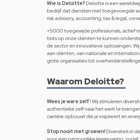
Wie is Deloitte?
Deloitte is een wereldw
bedrijf dat diensten met toegevoegde wa
risk advisory, accounting, tax & legal, cons
+5000 toegewijde professionals, actief in 
trots op onze cliënten te kunnen onderste
de sector en innovatieve oplossingen. Wi
aan cliënten, van nationale en internati
grote organisaties tot overheidsinstelling
Waarom Deloitte?
Wees je ware zelf
! Wij stimuleren divers
authentieke zelf naar het werk te brengen
carrière opbouwt die je inspireert en ener
Stop nooit met groeien!
Diversiteit in 
voor een persoonlijke leerervaring, zodat 