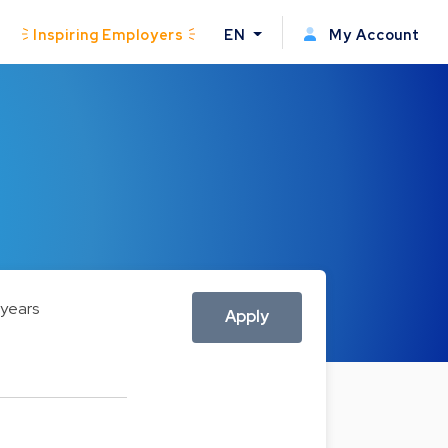
Inspiring Employers
EN
My Account
 years
Apply