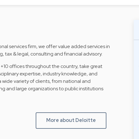
al services firm, we offer value added services in
, tax & legal, consulting and financial advisory.
 +10 offices throughout the country, take great
isciplinary expertise, industry knowledge, and
a wide variety of clients, from national and
ng and large organizations to public institutions
More about Deloitte