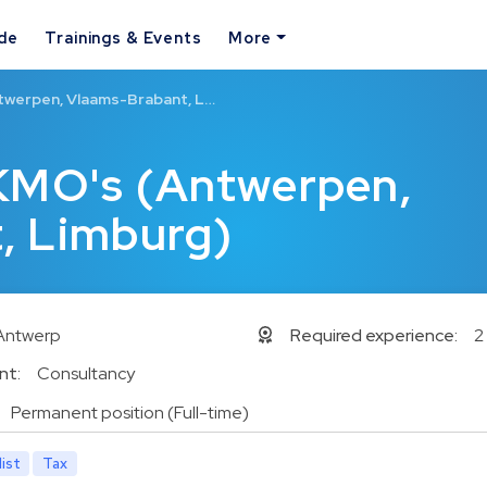
ide
Trainings & Events
More
twerpen, Vlaams-Brabant, L…
 KMO's (Antwerpen,
, Limburg)
Antwerp
Required experience:
2
nt:
Consultancy
Permanent position (Full-time)
list
Tax