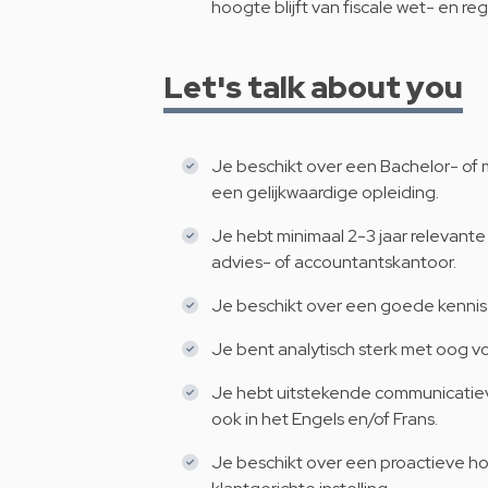
hoogte blijft van fiscale wet- en re
Let's talk about you
Je beschikt over een Bachelor- of m
een gelijkwaardige opleiding.
Je hebt minimaal 2-3 jaar relevante 
advies- of accountantskantoor.
Je beschikt over een goede kennis 
Je bent analytisch sterk met oog v
Je hebt uitstekende communicatiev
ook in het Engels en/of Frans.
Je beschikt over een proactieve h