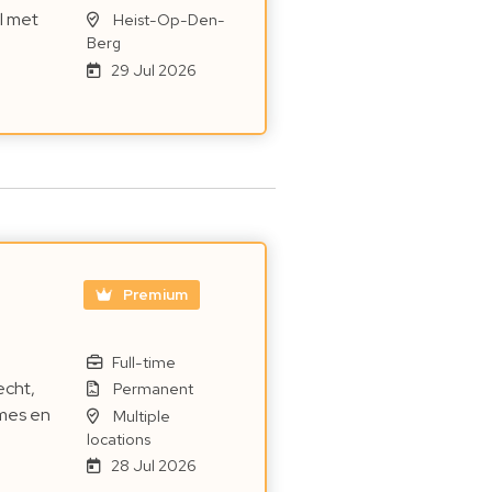
l met
Heist-Op-Den-
Berg
29 Jul 2026
Premium
e
Full-time
echt,
Permanent
mes en
Multiple
locations
28 Jul 2026