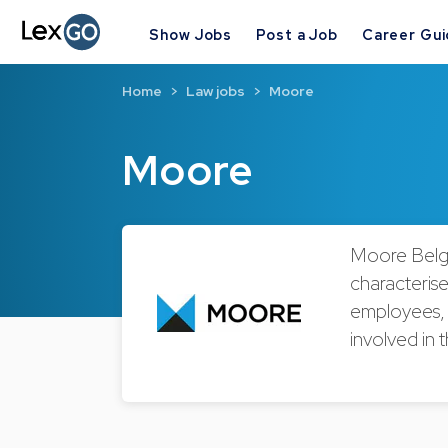
Show Jobs
Post a Job
Career Gu
Home
Law jobs
Moore
Moore
Moore Belgiu
characterise
employees, 
involved in