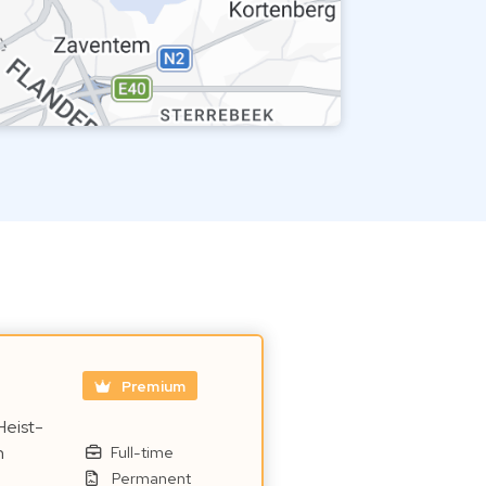
Premium
Heist-
n
Full-time
Permanent