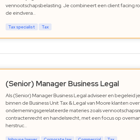
vennootschapsbelasting. Je combineert een client facing ro
de eindvera…
Tax specialist
Tax
(Senior) Manager Business Legal
Als (Senior) Manager Business Legal adviseer en begeleid j
binnen de Business Unit Tax & Legal van Moore klanten over
ondernemingsgerelateerde materies zoals vennootschapsr
contractenrecht en handelsrecht, met een focus op overna
herstruc…
Inhouse lawyer
Corporate law
Commercial
Tax