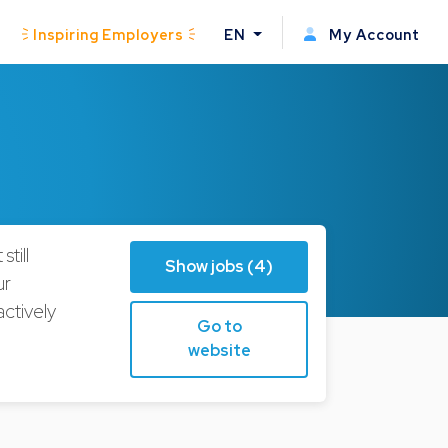
Inspiring Employers
EN
My Account
till
Show jobs (4)
ur
ctively
Go to
website