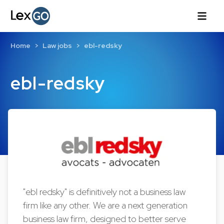
Home
Law jobs
ebl-redsky
ebl-redsky
"ebl redsky" is definitively not a business law
firm like any other. We are a next generation
business law firm, designed to better serve