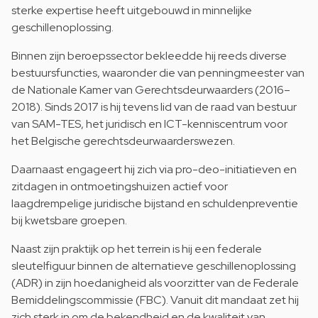
sterke expertise heeft uitgebouwd in minnelijke
geschillenoplossing.
Binnen zijn beroepssector bekleedde hij reeds diverse
bestuursfuncties, waaronder die van penningmeester van
de Nationale Kamer van Gerechtsdeurwaarders (2016–
2018). Sinds 2017 is hij tevens lid van de raad van bestuur
van SAM-TES, het juridisch en ICT-kenniscentrum voor
het Belgische gerechtsdeurwaarderswezen.
Daarnaast engageert hij zich via pro-deo-initiatieven en
zitdagen in ontmoetingshuizen actief voor
laagdrempelige juridische bijstand en schuldenpreventie
bij kwetsbare groepen.
Naast zijn praktijk op het terrein is hij een federale
sleutelfiguur binnen de alternatieve geschillenoplossing
(ADR) in zijn hoedanigheid als voorzitter van de Federale
Bemiddelingscommissie (FBC). Vanuit dit mandaat zet hij
zich sterk in om de bekendheid en de kwaliteit van