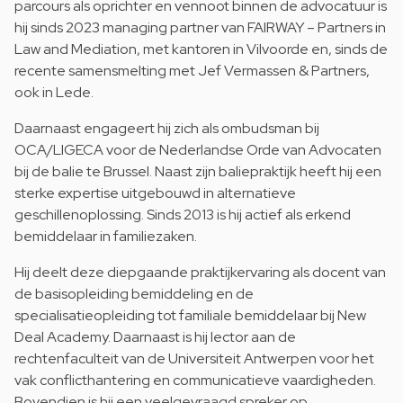
parcours als oprichter en vennoot binnen de advocatuur is
hij sinds 2023 managing partner van FAIRWAY – Partners in
Law and Mediation, met kantoren in Vilvoorde en, sinds de
recente samensmelting met Jef Vermassen & Partners,
ook in Lede.
Daarnaast engageert hij zich als ombudsman bij
OCA/LIGECA voor de Nederlandse Orde van Advocaten
bij de balie te Brussel. Naast zijn baliepraktijk heeft hij een
sterke expertise uitgebouwd in alternatieve
geschillenoplossing. Sinds 2013 is hij actief als erkend
bemiddelaar in familiezaken.
Hij deelt deze diepgaande praktijkervaring als docent van
de basisopleiding bemiddeling en de
specialisatieopleiding tot familiale bemiddelaar bij New
Deal Academy. Daarnaast is hij lector aan de
rechtenfaculteit van de Universiteit Antwerpen voor het
vak conflicthantering en communicatieve vaardigheden.
Bovendien is hij een veelgevraagd spreker op