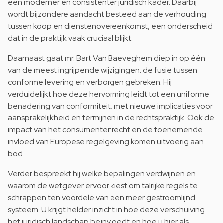
een moderner en consistenter juridisch kader. Daarbij
wordt bijzondere aandacht besteed aan de verhouding
tussen koop en dienstenovereenkomst, een onderscheid
dat in de praktijk vaak cruciaal blijkt.
Daarnaast gaat mr. Bart Van Baeveghem diep in op één
van de meest ingrijpende wijzigingen: de fusie tussen
conforme levering en verborgen gebreken. Hij
verduidelijkt hoe deze hervorming leidt tot een uniforme
benadering van conformiteit, met nieuwe implicaties voor
aansprakelijkheid en termijnen in de rechtspraktijk. Ook de
impact van het consumentenrecht en de toenemende
invloed van Europese regelgeving komen uitvoerig aan
bod.
Verder bespreekt hij welke bepalingen verdwijnen en
waarom de wetgever ervoor kiest om talrijke regels te
schrappen ten voordele van een meer gestroomlijnd
systeem. U krijgt helder inzicht in hoe deze verschuiving
het juridisch landschap beïnvloedt en hoe u hier als