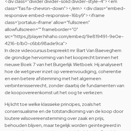
<div class="divider divider-solid divider-style-4"><em
class="fas fa-chevron-down"></em> <div class="embed-
responsive embed-responsive-16by9"><iframe
class='portalus-iframe' allow="fullscreen"
allowfullscreen="" frameborder="0"
src="https://player.hihaho.com/embed/9e819491-9e0e-
4216-b1b0-c6bb98ade9ca">
In deze videocursus bespreekt mr. Bart Van Baeveghem
de grondige hervorming van het kooprecht binnen het
nieuwe Boek 7 van het Burgerlijk Wetboek. Hij analyseert
hoe de wetgever inzet op vereenvoudiging, coherentie
en een betere afstemming met het algemeen
verbintenissenrecht, zonder daarbij de fundamenten van
de koopovereenkomst uit het oog te verliezen.
Hij licht toe welke klassieke principes, zoals het
consensualisme en de totstandkoming van de koop door
loutere wilsovereenstemming over zaak en prijs,
behouden blijven, maar tegelijk worden geïntegreerd in