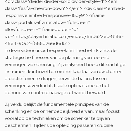
<div class="divider divider-solid divider-style-4"><em
class="fas fa-chevron-down"></em> <div class="embed-
responsive embed-responsive-16by9"><iframe
class='portalus-iframe' allow="fullscreen"
allowfullscreen="" frameborder="0"
src="https://player.hihaho.com/embed/55d622ec-8186-
45e4-90c2-f566b266d6db">
In deze videocursus bespreekt mr. Liesbeth Franck de
strategische finesses van de planning van roerend
vermogen via schenking. Zij analyseert hoe u dit krachtige
instrument kunt inzetten om het kapitaal van uw cliënten
proactief over te dragen, terwijl de balans tussen
vermogensoverdracht, fiscale optimalisatie en het
behoud van controle nauwgezet wordt bewaakt.
Zij verduidelijkt de fundamentele principes van de
schenking en de onherroepelijkheid ervan, maar focust
vooral op de technieken om de schenker te blijven
beschermen. Tijdens de opleiding passeren cruciale