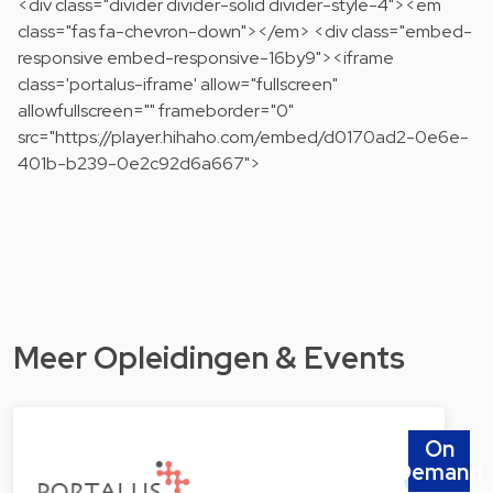
<div class="divider divider-solid divider-style-4"><em
class="fas fa-chevron-down"></em> <div class="embed-
responsive embed-responsive-16by9"><iframe
class='portalus-iframe' allow="fullscreen"
allowfullscreen="" frameborder="0"
src="https://player.hihaho.com/embed/d0170ad2-0e6e-
401b-b239-0e2c92d6a667">
Meer Opleidingen & Events
On
Demand