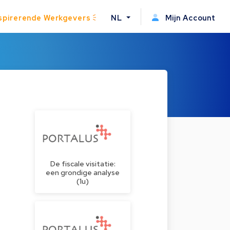
spirerende Werkgevers
NL
Mijn Account
De fiscale visitatie:
een grondige analyse
(1u)