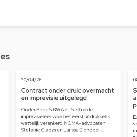
ies
30/04/26
0
Contract onder druk: overmacht
S
en imprevisie uitgelegd
a
p
Onder Boek 5 BW (art. 5.74) is de
imprevisieleer voor het eerst uitdrukkelijk
E
wettelijk verankerd. NOMA-advocaten
v
Stefanie Claeys en Larissa Blondeel …
m