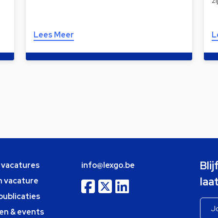
z
Lees Meer
L
Bli
e vacatures
info@lexgo.be
laa
n vacature
publicaties
en & events