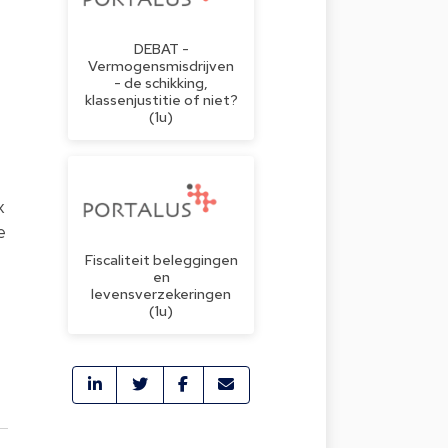
DEBAT -
Vermogensmisdrijven
- de schikking,
klassenjustitie of niet?
(1u)
x
e
Fiscaliteit beleggingen
en
levensverzekeringen
(1u)