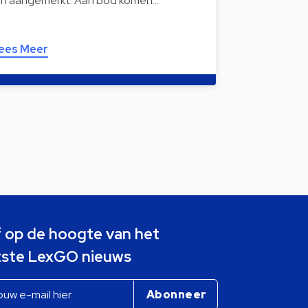
ijn aangemerkt. Aan bod komen…
ees Meer
jf op de hoogte van het
tste LexGO nieuws