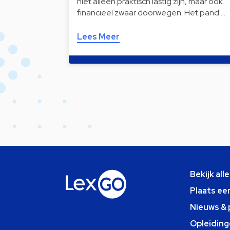
niet alleen praktisch lastig zijn, maar ook
financieel zwaar doorwegen. Het pand …
Lees Meer
Bekijk all
Plaats ee
Nieuws & 
Opleiding