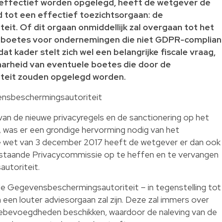
 effectief worden opgelegd, heeft de wetgever de
tot een effectief toezichtsorgaan: de
t. Of dit orgaan onmiddellijk zal overgaan tot het
e boetes voor ondernemingen die niet GDPR-complian
 dat kader stelt zich wel een belangrijke fiscale vraag,
aarheid van eventuele boetes die door de
teit zouden opgelegd worden.
nsbeschermingsautoriteit
van de nieuwe privacyregels en de sanctionering op het
, was er een grondige hervorming nodig van het
 wet van 3 december 2017 heeft de wetgever er dan ook
taande Privacycommissie op te heffen en te vervangen
utoriteit.
t de Gegevensbeschermingsautoriteit – in tegenstelling tot
een louter adviesorgaan zal zijn. Deze zal immers over
iebevoegdheden beschikken, waardoor de naleving van de