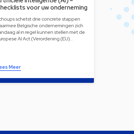
rtificiële intelligentie (AI) –
hecklists voor uw onderneming
choups schetst drie concrete stappen
aarmee Belgische ondernemingen zich
andaag al in regel kunnen stellen met de
uropese AI Act (Verordening (EU)…
ees Meer