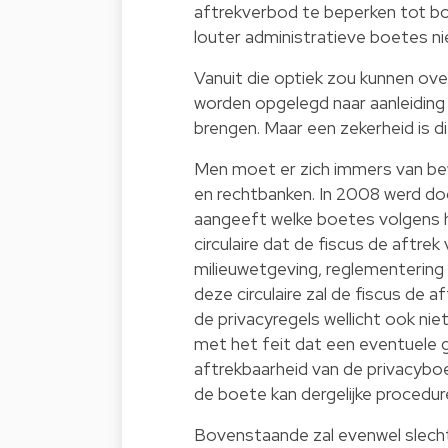
aftrekverbod te beperken tot bo
louter administratieve boetes ni
Vanuit die optiek zou kunnen ov
worden opgelegd naar aanleiding 
brengen. Maar een zekerheid is dit
Men moet er zich immers van bewu
en rechtbanken. In 2008 werd door
aangeeft welke boetes volgens haar
circulaire dat de fiscus de aftre
milieuwetgeving, reglementering 
deze circulaire zal de fiscus de 
de privacyregels wellicht ook ni
met het feit dat een eventuele g
aftrekbaarheid van de privacybo
de boete kan dergelijke procedu
Bovenstaande zal evenwel slechts