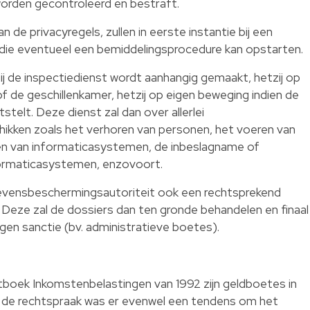
worden gecontroleerd en bestraft.
de privacyregels, zullen in eerste instantie bij een
 die eventueel een bemiddelingsprocedure kan opstarten.
bij de inspectiedienst wordt aanhangig gemaakt, hetzij op
f de geschillenkamer, hetzij op eigen beweging indien de
stelt. Deze dienst zal dan over allerlei
ken zoals het verhoren van personen, het voeren van
n van informaticasystemen, de inbeslagname of
formaticasystemen, enzovoort.
egevensbeschermingsautoriteit ook een rechtsprekend
. Deze zal de dossiers dan ten gronde behandelen en finaal
gen sanctie (bv. administratieve boetes).
etboek Inkomstenbelastingen van 1992 zijn geldboetes in
. In de rechtspraak was er evenwel een tendens om het