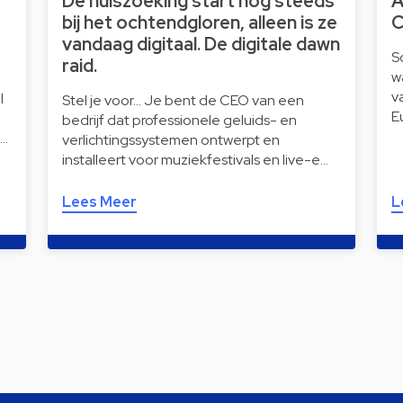
De huiszoeking start nog steeds
A
bij het ochtendgloren, alleen is ze
C
vandaag digitaal. De digitale dawn
S
raid.
w
v
l
Stel je voor… Je bent de CEO van een
E
bedrijf dat professionele geluids- en
i…
verlichtingssystemen ontwerpt en
installeert voor muziekfestivals en live-e…
Lees Meer
L