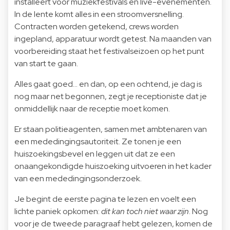
installeert voor muziekfestivals en live-evenementen.
In de lente komt alles in een stroomversnelling.
Contracten worden getekend, crews worden
ingepland, apparatuur wordt getest. Na maanden van
voorbereiding staat het festivalseizoen op het punt
van start te gaan.
Alles gaat goed... en dan, op een ochtend, je dag is
nog maar net begonnen, zegt je receptioniste dat je
onmiddellijk naar de receptie moet komen.
Er staan politieagenten, samen met ambtenaren van
een mededingingsautoriteit. Ze tonen je een
huiszoekingsbevel en leggen uit dat ze een
onaangekondigde huiszoeking uitvoeren in het kader
van een mededingingsonderzoek.
Je begint de eerste pagina te lezen en voelt een
lichte paniek opkomen:
dit kan toch niet waar zijn
. Nog
voor je de tweede paragraaf hebt gelezen, komen de