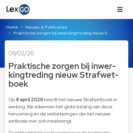
Home
Nieuws & Publicaties
Praktische zorgen bij in­wer­king­tre­ding nieuw S…
09/02/26
Praktische zorgen bij in­wer­
king­tre­ding nieuw Straf­wet­
boek
Op
8 april 2026
treedt het nieuwe Strafwetboek in
werking. We erkennen het grote belang van deze
hervorming en de verbeteringen die het nieuwe
wetboek met zich meebrengt.
Tegelijkertijd zijn we bezorgd over de praktische