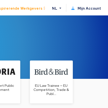
spirerende Werkgevers
NL
Mijn Account
rt Public
EU Law Trainee — EU
ement
Competition, Trade &
Publ…