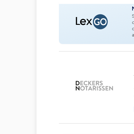
S
o
o
a