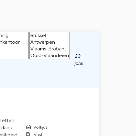
23
jobs
nzetten
Voltijds
iklaas
Vast
lijkheid