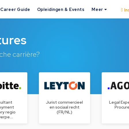
Career Guide
Opleidingen & Events
Meer
In
tures
che carrière?
ultant
Jurist commercieel
Legal Expe
oyment
en sociaal recht
Procur
ry regio
(FR/NL)
werpe…