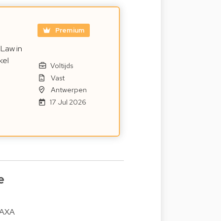
Premium
 Law in
kel
Voltijds
Vast
Antwerpen
17 Jul 2026
e
 AXA