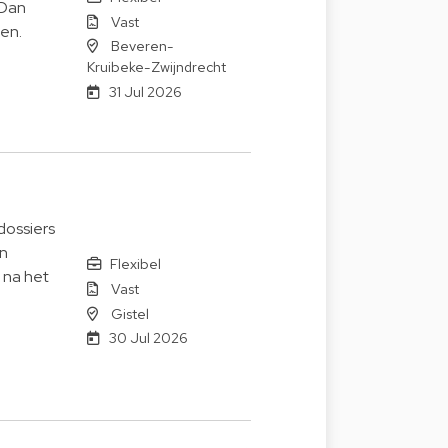
 Dan
Vast
en.
Beveren-
Kruibeke-Zwijndrecht
31 Jul 2026
dossiers
en
Flexibel
 na het
Vast
Gistel
30 Jul 2026