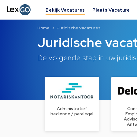
Bekijk Vacatures
Plaats Vacature
Home
Juridische vacatures
Juridische vaca
De volgende stap in uw juridis
Administratief
Cons
bediende / paralegal
Empl
Adviso
Ant