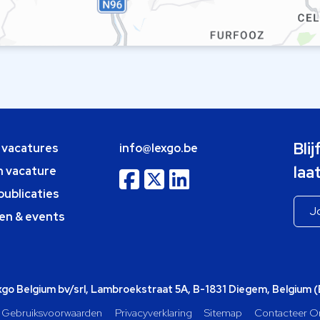
Bli
e vacatures
info@lexgo.be
laa
n vacature
publicaties
en & events
o Belgium bv/srl, Lambroekstraat 5A, B-1831 Diegem, Belgium 
Gebruiksvoorwaarden
Privacyverklaring
Sitemap
Contacteer O