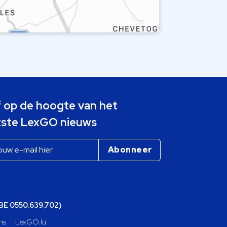
jf op de hoogte van het
tste LexGO nieuws
(BE 0550.639.702)
ns
LexGO.lu