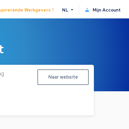
spirerende Werkgevers
NL
Mijn Account
t
ng
Naar website