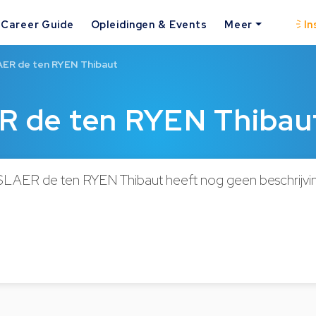
Career Guide
Opleidingen & Events
Meer
In
ER de ten RYEN Thibaut
 de ten RYEN Thibau
AER de ten RYEN Thibaut heeft nog geen beschrijvi