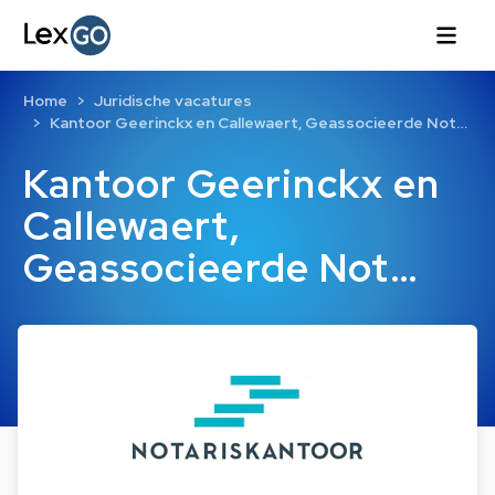
Home
Juridische vacatures
Kantoor Geerinckx en Callewaert, Geassocieerde Not…
Kantoor Geerinckx en
Callewaert,
Geassocieerde Not…